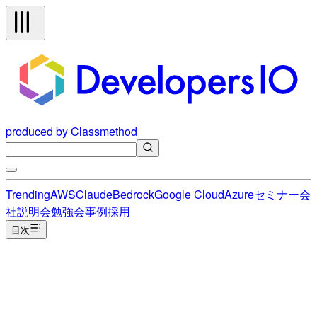
produced by Classmethod
Trending
AWS
Claude
Bedrock
Google Cloud
Azure
セミナー
会
社説明会
勉強会
事例
採用
目次