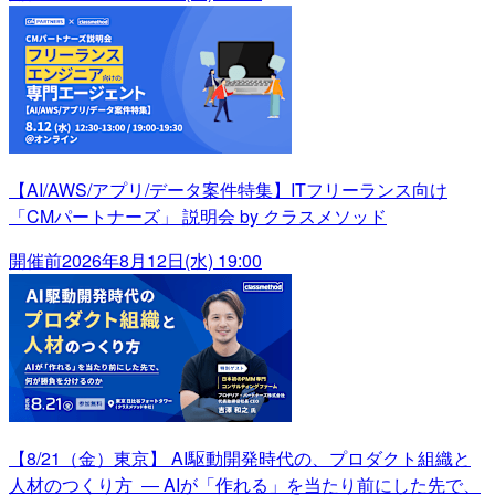
【AI/AWS/アプリ/データ案件特集】ITフリーランス向け
「CMパートナーズ」 説明会 by クラスメソッド
開催前
2026年8月12日(水) 19:00
【8/21（金）東京】 AI駆動開発時代の、プロダクト組織と
人材のつくり方 ― AIが「作れる」を当たり前にした先で、