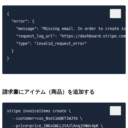
{

  "error": {

    "message": "Missing email. In order to create inv
    "request_log_url": "https://dashboard.stripe.com/
    "type": "invalid_request_error"

  }

}

請求書にアイテム（商品）を追加する
stripe invoiceitems create \

  --customer=cus_Nse11mQKT1WJtk \

  --price=price_1N6sGWLL2tAJlAnqjhNWs4pK \
