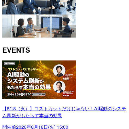
EVENTS
【8/18（火）】コストカットだけじゃない！AI駆動のシステ
ム刷新がもたらす本当の効果
開催前
2026年8月18日(火) 15:00