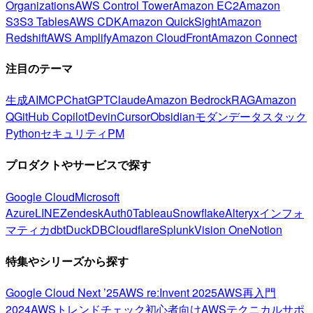
Organizations
AWS Control Tower
Amazon EC2
Amazon
S3
S3 Tables
AWS CDK
Amazon QuickSight
Amazon
Redshift
AWS Amplify
Amazon CloudFront
Amazon Connect
注目のテーマ
生成AI
MCP
ChatGPT
Claude
Amazon Bedrock
RAG
Amazon
Q
GitHub Copilot
Devin
Cursor
Obsidian
モダンデータスタック
Python
セキュリティ
PM
プロダクトやサービスで探す
Google Cloud
Microsoft
Azure
LINE
Zendesk
Auth0
Tableau
Snowflake
Alteryx
インフォ
マティカ
dbt
DuckDB
Cloudflare
Splunk
Vision One
Notion
特集やシリーズから探す
Google Cloud Next ’25
AWS re:Invent 2025
AWS再入門
2024
AWSトレンドチェック
初心者向け
AWSテクニカルサポ