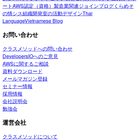
ート
AWS認定（資格）
製造業関連
ジョインブログ
くらめそ
の情シス
組織開発室の活動
デザイン
Thai
Language
Vietnamese Blog
お問い合わせ
クラスメソッドへの問い合わせ
DevelopersIOへのご意見
AWSに関するご相談
資料ダウンロード
メールマガジン登録
セミナー情報
採用情報
会社説明会
勉強会
運営会社
クラスメソッドについて