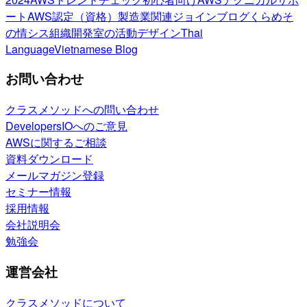
ート
AWS認定（資格）
製造業関連
ジョインブログ
くらめそ
の情シス
組織開発室の活動
デザイン
Thai
Language
Vietnamese Blog
お問い合わせ
クラスメソッドへの問い合わせ
DevelopersIOへのご意見
AWSに関するご相談
資料ダウンロード
メールマガジン登録
セミナー情報
採用情報
会社説明会
勉強会
運営会社
クラスメソッドについて