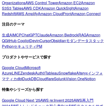
Organizations
AWS Control Tower
Amazon EC2
Amazon
S3
S3 Tables
AWS CDK
Amazon QuickSight
Amazon
Redshift
AWS Amplify
Amazon CloudFront
Amazon Connect
注目のテーマ
生成AI
MCP
ChatGPT
Claude
Amazon Bedrock
RAG
Amazon
Q
GitHub Copilot
Devin
Cursor
Obsidian
モダンデータスタック
Python
セキュリティ
PM
プロダクトやサービスで探す
Google Cloud
Microsoft
Azure
LINE
Zendesk
Auth0
Tableau
Snowflake
Alteryx
インフォ
マティカ
dbt
DuckDB
Cloudflare
Splunk
Vision One
Notion
特集やシリーズから探す
Google Cloud Next ’25
AWS re:Invent 2025
AWS再入門
2024
AWSトレンドチェック
初心者向け
AWSテクニカルサポ