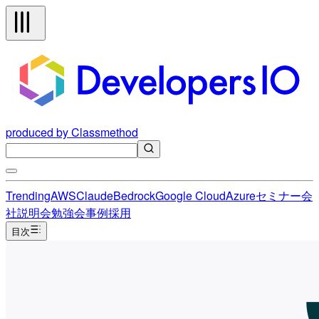
produced by Classmethod
Trending
AWS
Claude
Bedrock
Google Cloud
Azure
セミナー
会
社説明会
勉強会
事例
採用
目次