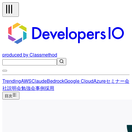
produced by Classmethod
Trending
AWS
Claude
Bedrock
Google Cloud
Azure
セミナー
会
社説明会
勉強会
事例
採用
目次