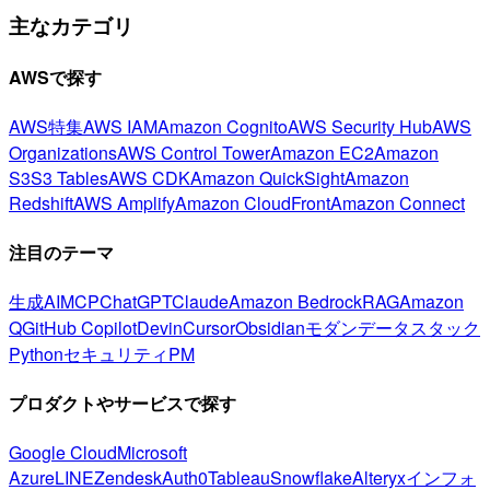
主なカテゴリ
AWSで探す
AWS特集
AWS IAM
Amazon Cognito
AWS Security Hub
AWS
Organizations
AWS Control Tower
Amazon EC2
Amazon
S3
S3 Tables
AWS CDK
Amazon QuickSight
Amazon
Redshift
AWS Amplify
Amazon CloudFront
Amazon Connect
注目のテーマ
生成AI
MCP
ChatGPT
Claude
Amazon Bedrock
RAG
Amazon
Q
GitHub Copilot
Devin
Cursor
Obsidian
モダンデータスタック
Python
セキュリティ
PM
プロダクトやサービスで探す
Google Cloud
Microsoft
Azure
LINE
Zendesk
Auth0
Tableau
Snowflake
Alteryx
インフォ