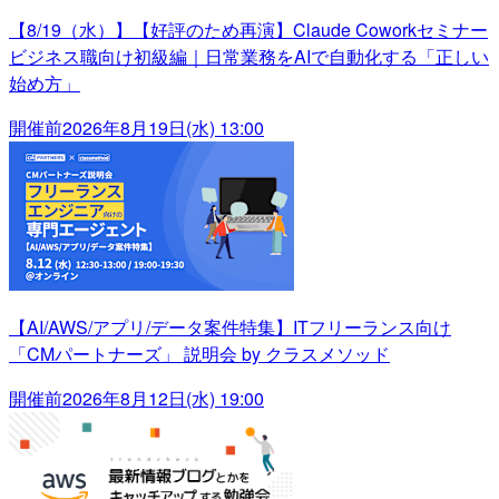
【8/19（水）】【好評のため再演】Claude Coworkセミナー
ビジネス職向け初級編｜日常業務をAIで自動化する「正しい
始め方」
開催前
2026年8月19日(水) 13:00
【AI/AWS/アプリ/データ案件特集】ITフリーランス向け
「CMパートナーズ」 説明会 by クラスメソッド
開催前
2026年8月12日(水) 19:00