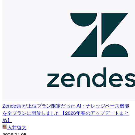
Zendesk が上位プラン限定だった AI・ナレッジベース機能
を全プランに開放しました【2026年春のアップデートまと
め】
入井啓太
2026.04.05