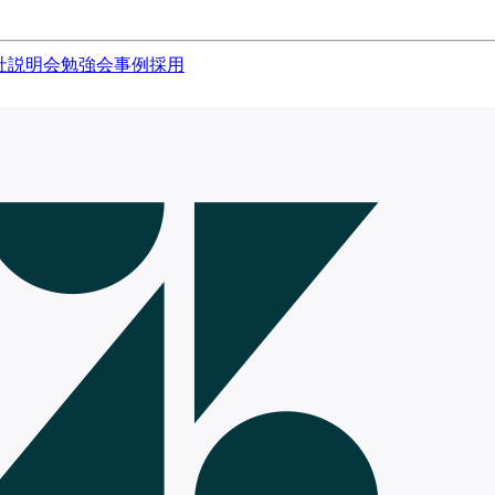
社説明会
勉強会
事例
採用