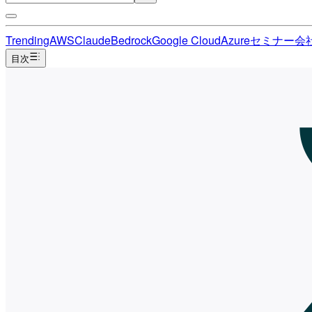
Trending
AWS
Claude
Bedrock
Google Cloud
Azure
セミナー
会
目次