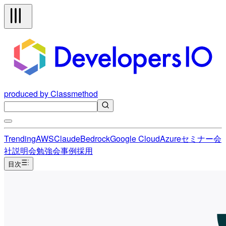
produced by Classmethod
Trending
AWS
Claude
Bedrock
Google Cloud
Azure
セミナー
会
社説明会
勉強会
事例
採用
目次