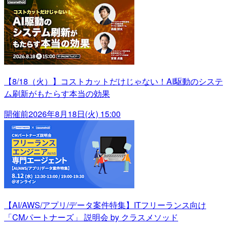
【8/18（火）】コストカットだけじゃない！AI駆動のシステ
ム刷新がもたらす本当の効果
開催前
2026年8月18日(火) 15:00
【AI/AWS/アプリ/データ案件特集】ITフリーランス向け
「CMパートナーズ」 説明会 by クラスメソッド