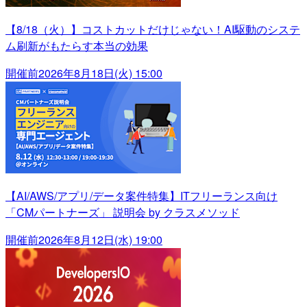
【8/18（火）】コストカットだけじゃない！AI駆動のシステ
ム刷新がもたらす本当の効果
開催前
2026年8月18日(火) 15:00
【AI/AWS/アプリ/データ案件特集】ITフリーランス向け
「CMパートナーズ」 説明会 by クラスメソッド
開催前
2026年8月12日(水) 19:00