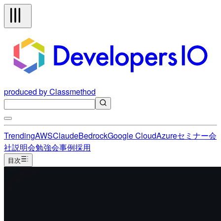
produced by Classmethod
Trending
AWS
Claude
Bedrock
Google Cloud
Azure
セミナー
会
社説明会
勉強会
事例
採用
目次