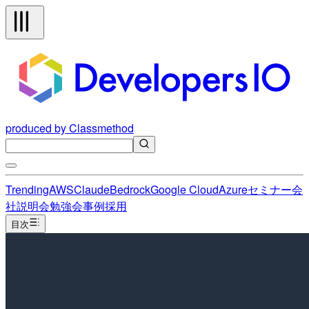
produced by Classmethod
Trending
AWS
Claude
Bedrock
Google Cloud
Azure
セミナー
会
社説明会
勉強会
事例
採用
目次