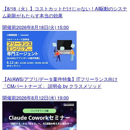
【8/18（火）】コストカットだけじゃない！AI駆動のシステ
ム刷新がもたらす本当の効果
開催前
2026年8月18日(火) 15:00
【AI/AWS/アプリ/データ案件特集】ITフリーランス向け
「CMパートナーズ」 説明会 by クラスメソッド
開催前
2026年8月12日(水) 19:00