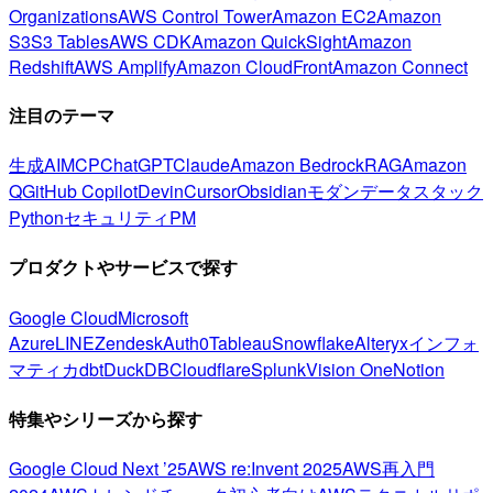
Organizations
AWS Control Tower
Amazon EC2
Amazon
S3
S3 Tables
AWS CDK
Amazon QuickSight
Amazon
Redshift
AWS Amplify
Amazon CloudFront
Amazon Connect
注目のテーマ
生成AI
MCP
ChatGPT
Claude
Amazon Bedrock
RAG
Amazon
Q
GitHub Copilot
Devin
Cursor
Obsidian
モダンデータスタック
Python
セキュリティ
PM
プロダクトやサービスで探す
Google Cloud
Microsoft
Azure
LINE
Zendesk
Auth0
Tableau
Snowflake
Alteryx
インフォ
マティカ
dbt
DuckDB
Cloudflare
Splunk
Vision One
Notion
特集やシリーズから探す
Google Cloud Next ’25
AWS re:Invent 2025
AWS再入門