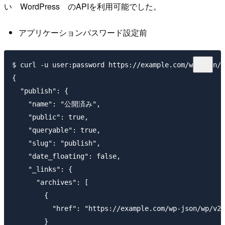
い WordPress のAPIを利用可能でした。
アプリケーションパスワード設定前
$ curl -u user:password https://example.com/wp-json/w
{

  "publish": {

    "name": "公開済み",

    "public": true,

    "queryable": true,

    "slug": "publish",

    "date_floating": false,

    "_links": {

      "archives": [

        {

          "href": "https://example.com/wp-json/wp/v2/
        }
