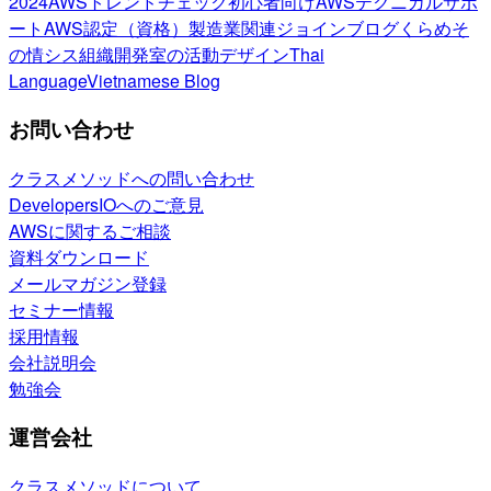
2024
AWSトレンドチェック
初心者向け
AWSテクニカルサポ
ート
AWS認定（資格）
製造業関連
ジョインブログ
くらめそ
の情シス
組織開発室の活動
デザイン
Thai
Language
Vietnamese Blog
お問い合わせ
クラスメソッドへの問い合わせ
DevelopersIOへのご意見
AWSに関するご相談
資料ダウンロード
メールマガジン登録
セミナー情報
採用情報
会社説明会
勉強会
運営会社
クラスメソッドについて