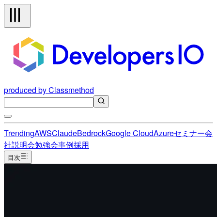
produced by Classmethod
Trending
AWS
Claude
Bedrock
Google Cloud
Azure
セミナー
会
社説明会
勉強会
事例
採用
目次