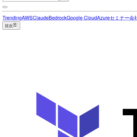
Trending
AWS
Claude
Bedrock
Google Cloud
Azure
セミナー
会
目次