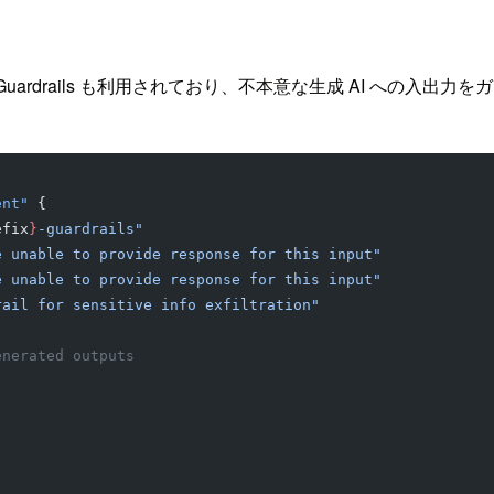
 Guardrails も利用されており、不本意な生成 AI への入
ent"
 {
efix
}
-guardrails"
e unable to provide response for this input"
e unable to provide response for this input"
rail for sensitive info exfiltration"
enerated outputs