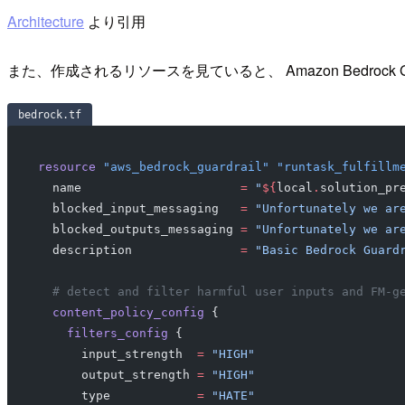
Architecture
より引用
また、作成されるリソースを見ていると、 Amazon Bedrock
bedrock.tf
resource
 "aws_bedrock_guardrail"
 "runtask_fulfillm
  name
                      =
 "
${
local
.
solution_pr
  blocked_input_messaging
   =
 "Unfortunately we ar
  blocked_outputs_messaging
 =
 "Unfortunately we ar
  description
               =
 "Basic Bedrock Guard
  # detect and filter harmful user inputs and FM-g
  content_policy_config
 {
    filters_config
 {
      input_strength
  =
 "HIGH"
      output_strength
 =
 "HIGH"
      type
            =
 "HATE"