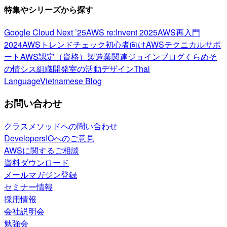
特集やシリーズから探す
Google Cloud Next ’25
AWS re:Invent 2025
AWS再入門
2024
AWSトレンドチェック
初心者向け
AWSテクニカルサポ
ート
AWS認定（資格）
製造業関連
ジョインブログ
くらめそ
の情シス
組織開発室の活動
デザイン
Thai
Language
Vietnamese Blog
お問い合わせ
クラスメソッドへの問い合わせ
DevelopersIOへのご意見
AWSに関するご相談
資料ダウンロード
メールマガジン登録
セミナー情報
採用情報
会社説明会
勉強会