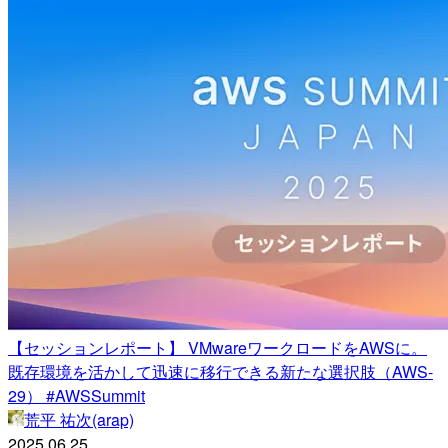
【セッションレポート】 VMwareワークロードをAWSに。
既存環境を活かして迅速に移行できる新たな選択肢（AWS-
29） #AWSSummit
荒平 祐次(arap)
2025.06.25