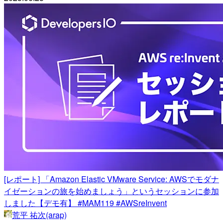
[レポート] 「Amazon Elastic VMware Service: AWSでモダナ
イゼーションの旅を始めましょう」というセッションに参加
しました【デモ有】 #MAM119 #AWSreInvent
荒平 祐次(arap)