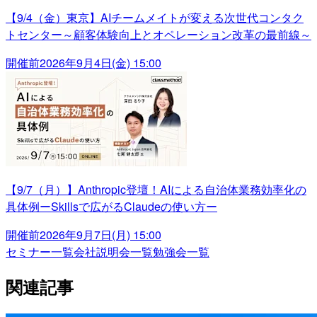
【9/4（金）東京】AIチームメイトが変える次世代コンタク
トセンター～顧客体験向上とオペレーション改革の最前線～
開催前
2026年9月4日(金) 15:00
【9/7（月）】Anthropic登壇！AIによる自治体業務効率化の
具体例ーSkillsで広がるClaudeの使い方ー
開催前
2026年9月7日(月) 15:00
セミナー一覧
会社説明会一覧
勉強会一覧
関連記事