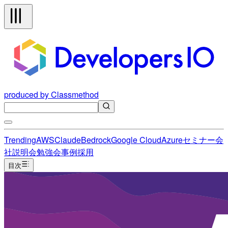
produced by Classmethod
Trending
AWS
Claude
Bedrock
Google Cloud
Azure
セミナー
会
社説明会
勉強会
事例
採用
目次