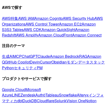
AWSで探す
AWS特集
AWS IAM
Amazon Cognito
AWS Security Hub
AWS
Organizations
AWS Control Tower
Amazon EC2
Amazon
S3
S3 Tables
AWS CDK
Amazon QuickSight
Amazon
Redshift
AWS Amplify
Amazon CloudFront
Amazon Connect
注目のテーマ
生成AI
MCP
ChatGPT
Claude
Amazon Bedrock
RAG
Amazon
Q
GitHub Copilot
Devin
Cursor
Obsidian
モダンデータスタック
Python
セキュリティ
PM
プロダクトやサービスで探す
Google Cloud
Microsoft
Azure
LINE
Zendesk
Auth0
Tableau
Snowflake
Alteryx
インフォ
マティカ
dbt
DuckDB
Cloudflare
Splunk
Vision One
Notion