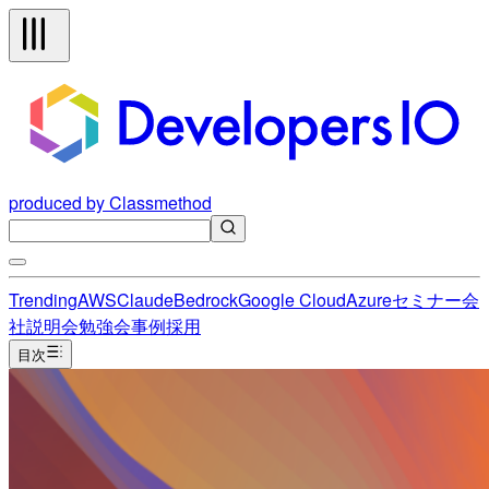
produced by Classmethod
Trending
AWS
Claude
Bedrock
Google Cloud
Azure
セミナー
会
社説明会
勉強会
事例
採用
目次