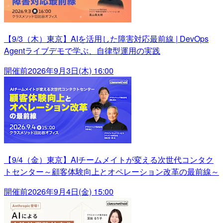
【9/3（木）東京】AIを活用した障害対応最前線 | DevOps
Agentライブデモで学ぶ、自律型運用の実践
開催前
2026年9月3日(木) 16:00
【9/4（金）東京】AIチームメイトが変える次世代コンタク
トセンター～顧客体験向上とオペレーション改革の最前線～
開催前
2026年9月4日(金) 15:00