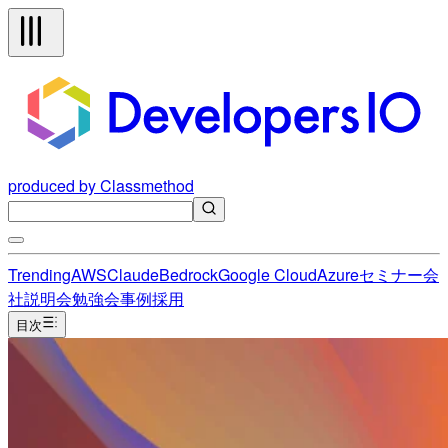
produced by Classmethod
Trending
AWS
Claude
Bedrock
Google Cloud
Azure
セミナー
会
社説明会
勉強会
事例
採用
目次