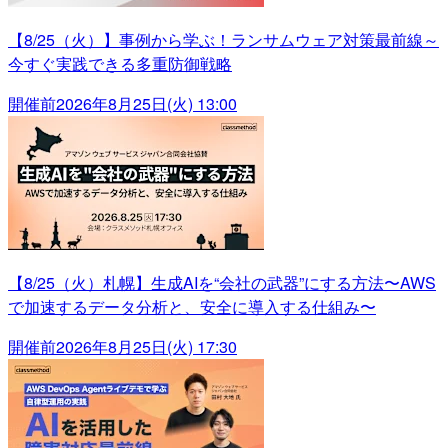
【8/25（火）】事例から学ぶ！ランサムウェア対策最前線～
今すぐ実践できる多重防御戦略
開催前
2026年8月25日(火) 13:00
【8/25（火）札幌】生成AIを“会社の武器”にする方法〜AWS
で加速するデータ分析と、安全に導入する仕組み〜
開催前
2026年8月25日(火) 17:30