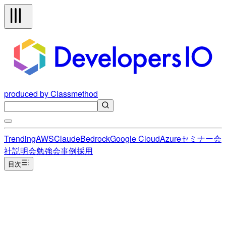
produced by Classmethod
Trending
AWS
Claude
Bedrock
Google Cloud
Azure
セミナー
会
社説明会
勉強会
事例
採用
目次