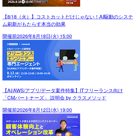
【8/18（火）】コストカットだけじゃない！AI駆動のシステ
ム刷新がもたらす本当の効果
開催前
2026年8月18日(火) 15:00
【AI/AWS/アプリ/データ案件特集】ITフリーランス向け
「CMパートナーズ」 説明会 by クラスメソッド
開催前
2026年8月12日(水) 19:00