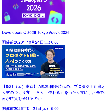
DevelopersIO 2026 Tokyo #devio2026
開催前
2026年10月24日(土) 0:00
【8/21（金）東京】 AI駆動開発時代の、プロダクト組織と
人材のつくり方 ― AIが「作れる」を当たり前にした先で、
何が勝負を分けるのか ―
開催前
2026年8月21日(金) 15:00