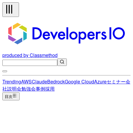
produced by Classmethod
Trending
AWS
Claude
Bedrock
Google Cloud
Azure
セミナー
会
社説明会
勉強会
事例
採用
目次