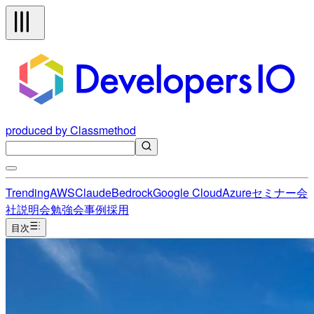
produced by Classmethod
Trending
AWS
Claude
Bedrock
Google Cloud
Azure
セミナー
会
社説明会
勉強会
事例
採用
目次