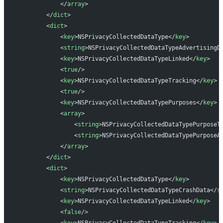
            </
array
>
        </
dict
>
        <
dict
>
            <
key
>NSPrivacyCollectedDataType</
key
>
            <
string
>NSPrivacyCollectedDataTypeAdvertisingD
            <
key
>NSPrivacyCollectedDataTypeLinked</
key
>
            <
true
/>
            <
key
>NSPrivacyCollectedDataTypeTracking</
key
>
            <
true
/>
            <
key
>NSPrivacyCollectedDataTypePurposes</
key
>
            <
array
>
                <
string
>NSPrivacyCollectedDataTypePurposeT
                <
string
>NSPrivacyCollectedDataTypePurposeA
            </
array
>
        </
dict
>
        <
dict
>
            <
key
>NSPrivacyCollectedDataType</
key
>
            <
string
>NSPrivacyCollectedDataTypeCrashData</
s
            <
key
>NSPrivacyCollectedDataTypeLinked</
key
>
            <
false
/>