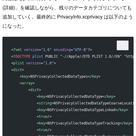
(詳細)」を確認しながら、残りのデータカテゴリについても
追加していく。最終的に PrivacyInfo.xcprivacy は以下のよう
になった。
<?
xml
 version
=
"1.0"
 encoding
=
"UTF-8"
?>
<!
DOCTYPE
 plist
 PUBLIC "-//Apple//DTD PLIST 1.0//EN" "http
<
plist
 version
=
"1.0"
>
<
dict
>
    <
key
>NSPrivacyCollectedDataTypes</
key
>
    <
array
>
        <
dict
>
            <
key
>NSPrivacyCollectedDataType</
key
>
            <
string
>NSPrivacyCollectedDataTypeCoarseLocati
            <
key
>NSPrivacyCollectedDataTypeLinked</
key
>
            <
true
/>
            <
key
>NSPrivacyCollectedDataTypeTracking</
key
>
            <
true
/>