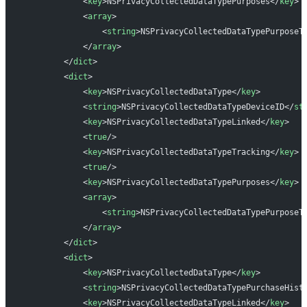
            <
key
>NSPrivacyCollectedDataTypePurposes</
key
>
            <
array
>
                <
string
>NSPrivacyCollectedDataTypePurposeT
            </
array
>
        </
dict
>
        <
dict
>
            <
key
>NSPrivacyCollectedDataType</
key
>
            <
string
>NSPrivacyCollectedDataTypeDeviceID</
st
            <
key
>NSPrivacyCollectedDataTypeLinked</
key
>
            <
true
/>
            <
key
>NSPrivacyCollectedDataTypeTracking</
key
>
            <
true
/>
            <
key
>NSPrivacyCollectedDataTypePurposes</
key
>
            <
array
>
                <
string
>NSPrivacyCollectedDataTypePurposeT
            </
array
>
        </
dict
>
        <
dict
>
            <
key
>NSPrivacyCollectedDataType</
key
>
            <
string
>NSPrivacyCollectedDataTypePurchaseHist
            <
key
>NSPrivacyCollectedDataTypeLinked</
key
>