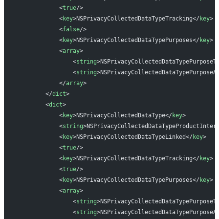
            <
true
/>
            <
key
>NSPrivacyCollectedDataTypeTracking</
key
>
            <
false
/>
            <
key
>NSPrivacyCollectedDataTypePurposes</
key
>
            <
array
>
                <
string
>NSPrivacyCollectedDataTypePurposeT
                <
string
>NSPrivacyCollectedDataTypePurposeA
            </
array
>
        </
dict
>
        <
dict
>
            <
key
>NSPrivacyCollectedDataType</
key
>
            <
string
>NSPrivacyCollectedDataTypeProductInter
            <
key
>NSPrivacyCollectedDataTypeLinked</
key
>
            <
true
/>
            <
key
>NSPrivacyCollectedDataTypeTracking</
key
>
            <
true
/>
            <
key
>NSPrivacyCollectedDataTypePurposes</
key
>
            <
array
>
                <
string
>NSPrivacyCollectedDataTypePurposeT
                <
string
>NSPrivacyCollectedDataTypePurposeA