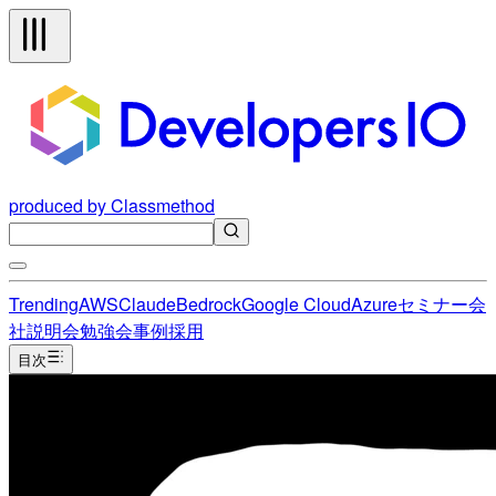
produced by Classmethod
Trending
AWS
Claude
Bedrock
Google Cloud
Azure
セミナー
会
社説明会
勉強会
事例
採用
目次