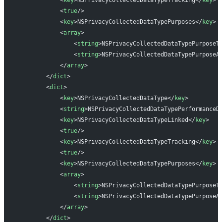
            <
key
>NSPrivacyCollectedDataTypeTracking</
key
>
            <
true
/>
            <
key
>NSPrivacyCollectedDataTypePurposes</
key
>
            <
array
>
                <
string
>NSPrivacyCollectedDataTypePurposeT
                <
string
>NSPrivacyCollectedDataTypePurposeA
            </
array
>
        </
dict
>
        <
dict
>
            <
key
>NSPrivacyCollectedDataType</
key
>
            <
string
>NSPrivacyCollectedDataTypePerformanceD
            <
key
>NSPrivacyCollectedDataTypeLinked</
key
>
            <
true
/>
            <
key
>NSPrivacyCollectedDataTypeTracking</
key
>
            <
true
/>
            <
key
>NSPrivacyCollectedDataTypePurposes</
key
>
            <
array
>
                <
string
>NSPrivacyCollectedDataTypePurposeT
                <
string
>NSPrivacyCollectedDataTypePurposeA
            </
array
>
        </
dict
>