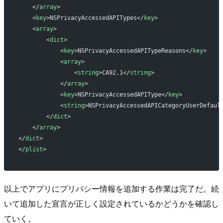
    </
array
>
    <
key
>NSPrivacyAccessedAPITypes</
key
>
    <
array
>
        <
dict
>
            <
key
>NSPrivacyAccessedAPITypeReasons</
key
>
            <
array
>
                <
string
>CA92.1</
string
>
            </
array
>
            <
key
>NSPrivacyAccessedAPIType</
key
>
            <
string
>NSPrivacyAccessedAPICategoryUserDefaul
        </
dict
>
    </
array
>
</
dict
>
</
plist
>
以上でアプリにプリバシー情報を追加する作業は完了だ。続
いて追加した宣言が正しく設定されているかどうかを確認し
ていく。