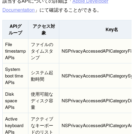
該当するAPIについての詳細は「
Apple Developer
Documentation
」にて確認することができる。
APIグ
アクセス対
Key名
ループ
象
File
ファイルの
timestamp
タイムスタ
NSPrivacyAccessedAPICategoryFil
APIs
ンプ
System
システム起
boot time
NSPrivacyAccessedAPICategorySy
動時間
APIs
Disk
使用可能な
space
ディスク容
NSPrivacyAccessedAPICategoryDi
APIs
量
Active
アクティブ
keyboard
なキーボー
NSPrivacyAccessedAPICategoryAct
APIs
ドのリスト