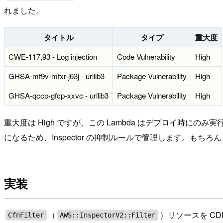
れました。
タイトル
タイプ
重大度
CWE-117,93 - Log injection
Code Vulnerability
High
GHSA-mf9v-mfxr-j63j - urllib3
Package Vulnerability
High
GHSA-qccp-gfcp-xxvc - urllib3
Package Vulnerability
High
重大度は High ですが、この Lambda はデプロイ
になるため、Inspector の抑制ルールで管理します。
実装
（
）リソースを CD
CfnFilter
AWS::InspectorV2::Filter