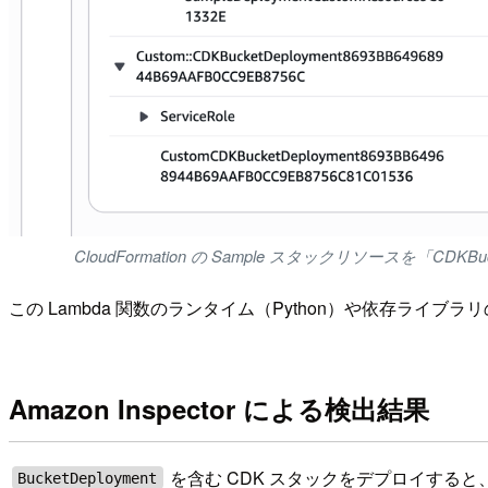
CloudFormation の Sample スタックリソースを「CDKBu
この Lambda 関数のランタイム（Python）や依存ライ
Amazon Inspector による検出結果
を含む CDK スタックをデプロイすると、A
BucketDeployment