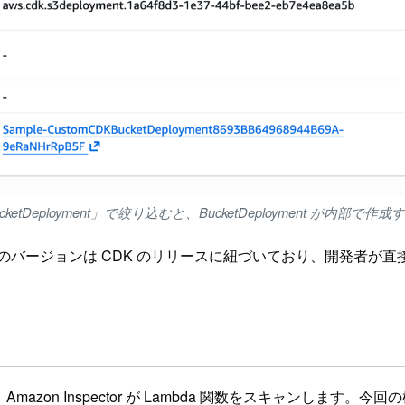
cketDeployment」で絞り込むと、BucketDeployment が内部で作成す
ブラリのバージョンは CDK のリリースに紐づいており、開発者
mazon Inspector が Lambda 関数をスキャンします