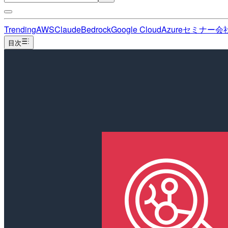
Trending
AWS
Claude
Bedrock
Google Cloud
Azure
セミナー
会
目次