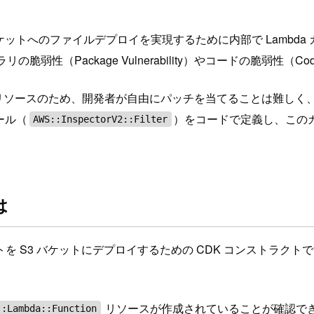
ケットへのファイルデプロイを実現するために内部で Lambd
性（Package Vulnerability）やコードの脆弱性（Code
る内部リソースのため、開発者が自由にパッチを当てることは難しく
ルール（
）をコードで定義し、このカ
AWS::InspectorV2::Filter
は
トを S3 バケットにデプロイするための CDK コンストラク
リソースが作成されていることが確認で
::Lambda::Function