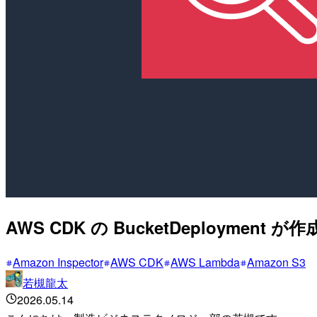
AWS CDK の BucketDeployment
Amazon Inspector
AWS CDK
AWS Lambda
Amazon S3
若槻龍太
2026.05.14