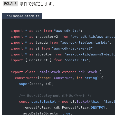
条件で指定します。
EQUALS
lib/sample-stack.ts
import
 *
 as
 cdk 
from
 "aws-cdk-lib"
;
import
 *
 as
 inspectorv2 
from
 "aws-cdk-lib/aws-insp
import
 *
 as
 lambda 
from
 "aws-cdk-lib/aws-lambda"
;
import
 *
 as
 s3 
from
 "aws-cdk-lib/aws-s3"
;
import
 *
 as
 s3deploy 
from
 "aws-cdk-lib/aws-s3-depl
import
 { Construct } 
from
 "constructs"
;
export
 class
 SampleStack
 extends
 cdk
.
Stack
 {
  constructor
(
scope
:
 Construct
, 
id
:
 string
) {
    super
(scope, id);
    /** BucketDeployment の対象バケット */
    const
 sampleBucket
 =
 new
 s3.
Bucket
(
this
, 
"Samp
      removalPolicy: cdk.RemovalPolicy.
DESTROY
,
      autoDeleteObjects: 
true
,