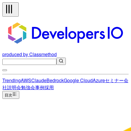
produced by Classmethod
Trending
AWS
Claude
Bedrock
Google Cloud
Azure
セミナー
会
社説明会
勉強会
事例
採用
目次