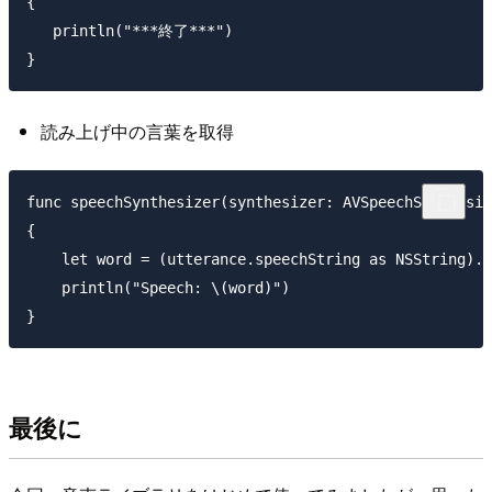
{

   println("***終了***")

読み上げ中の言葉を取得
func speechSynthesizer(synthesizer: AVSpeechSynthesiz
{

    let word = (utterance.speechString as NSString).s
    println("Speech: \(word)")

最後に