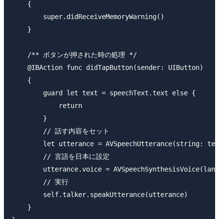
    {

        super.didReceiveMemoryWarning()

    }

    /** ボタンが押された時の処理 */

    @IBAction func didTapButton(sender: UIButton)

    {

        guard let text = speechText.text else {

            return

        }

        // 話す内容をセット

        let utterance = AVSpeechUtterance(string: tex
        // 言語を日本に設定

        utterance.voice = AVSpeechSynthesisVoice(lang
        // 実行

        self.talker.speakUtterance(utterance)

    }
