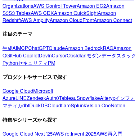
Organizations
AWS Control Tower
Amazon EC2
Amazon
S3
S3 Tables
AWS CDK
Amazon QuickSight
Amazon
Redshift
AWS Amplify
Amazon CloudFront
Amazon Connect
注目のテーマ
生成AI
MCP
ChatGPT
Claude
Amazon Bedrock
RAG
Amazon
Q
GitHub Copilot
Devin
Cursor
Obsidian
モダンデータスタック
Python
セキュリティ
PM
プロダクトやサービスで探す
Google Cloud
Microsoft
Azure
LINE
Zendesk
Auth0
Tableau
Snowflake
Alteryx
インフォ
マティカ
dbt
DuckDB
Cloudflare
Splunk
Vision One
Notion
特集やシリーズから探す
Google Cloud Next ’25
AWS re:Invent 2025
AWS再入門