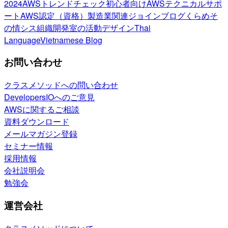
2024
AWSトレンドチェック
初心者向け
AWSテクニカルサポ
ート
AWS認定（資格）
製造業関連
ジョインブログ
くらめそ
の情シス
組織開発室の活動
デザイン
Thai
Language
Vietnamese Blog
お問い合わせ
クラスメソッドへの問い合わせ
DevelopersIOへのご意見
AWSに関するご相談
資料ダウンロード
メールマガジン登録
セミナー情報
採用情報
会社説明会
勉強会
運営会社