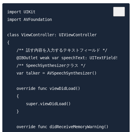
import UIKit

import AVFoundation

class ViewController: UIViewController

{

    /** 話す内容を入力するテキストフィールド */

    @IBOutlet weak var speechText: UITextField!

    /** SpeechSynthesizerクラス */

    var talker = AVSpeechSynthesizer()

    override func viewDidLoad()

    {

        super.viewDidLoad()

    }

    override func didReceiveMemoryWarning()
