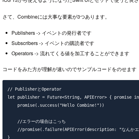
さて、Combineには大事な要素が3つあります。
Publishers -> イベントの発行者です
Subscribers -> イベントの購読者です
Operators -> 流れてくる値を加工することができます
コードをみた方が理解が速いのでサンプルコードをのせます
// PublisherとOperator

let publisher = Future<String, APIError> { promise in

    promise(.success("Hello Combine!"))

    //エラーの場合はこっち

    //promise(.failure(APIError(description: "なん
}
