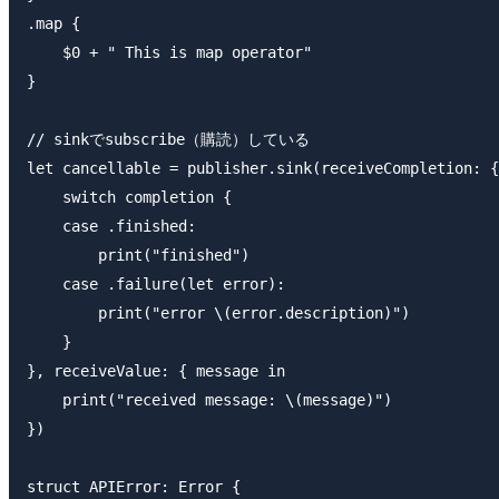
.map {

    $0 + " This is map operator"

}

// sinkでsubscribe（購読）している

let cancellable = publisher.sink(receiveCompletion: {
    switch completion {

    case .finished:

        print("finished")

    case .failure(let error):

        print("error \(error.description)")

    }

}, receiveValue: { message in

    print("received message: \(message)")

})

struct APIError: Error {
