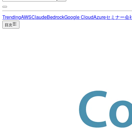
Trending
AWS
Claude
Bedrock
Google Cloud
Azure
セミナー
会
目次