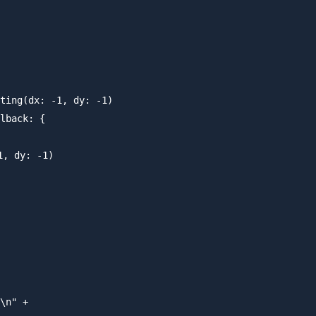
ting(dx: -1, dy: -1)

lback: {

 dy: -1)

\n" +
