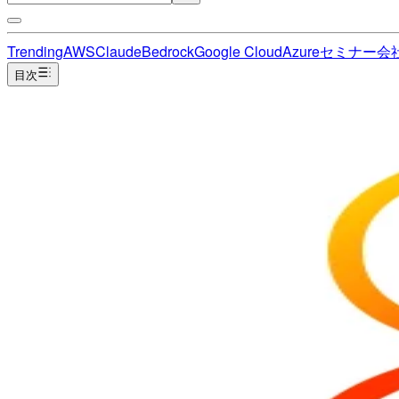
Trending
AWS
Claude
Bedrock
Google Cloud
Azure
セミナー
会
目次