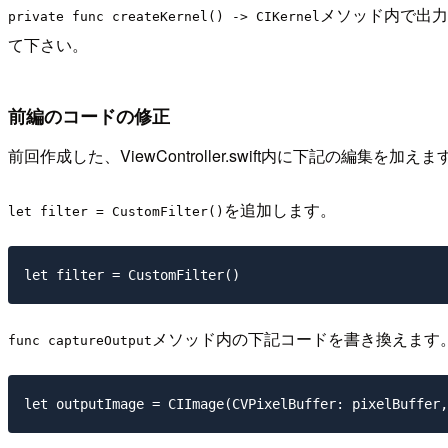
メソッド内で出力し
private func createKernel() -> CIKernel
て下さい。
前編のコードの修正
前回作成した、ViewController.swift内に下記の編集を加えま
を追加します。
let filter = CustomFilter()
メソッド内の下記コードを書き換えます
func captureOutput