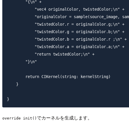
        "{\n" +

            "vec4 originalColor, twistedColor;\n" +

            "originalColor = sample(source_image, sam
            "twistedColor.r = originalColor.g;\n" +

            "twistedColor.g = originalColor.b;\n" +

            "twistedColor.b = originalColor.r ;\n" +

            "twistedColor.a = originalColor.a;\n" +

            "return twistedColor;\n" +

        "}\n"

        return CIKernel(string: kernelString)

    }

でカーネルを生成します。
override init()