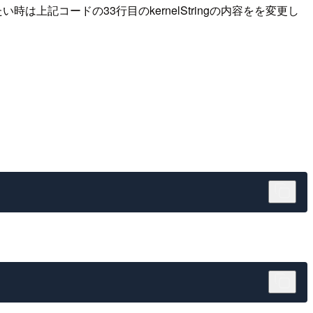
上記コードの33行目のkernelStringの内容をを変更し