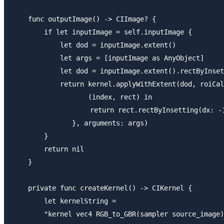
    func outputImage() -> CIImage? {

        if let inputImage = self.inputImage {

            let dod = inputImage.extent()

            let args = [inputImage as AnyObject]

            let dod = inputImage.extent().rectByInset
            return kernel.applyWithExtent(dod, roiCal
                   (index, rect) in

    　　　　　　     return rect.rectByInsetting(dx: -1,
               }, arguments: args)

        }

        return nil

    }

    private func createKernel() -> CIKernel {

        let kernelString =

        "kernel vec4 RGB_to_GBR(sampler source_image)