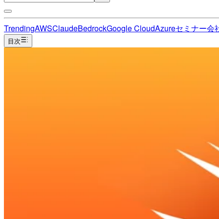
Trending
AWS
Claude
Bedrock
Google Cloud
Azure
セミナー
会
目次