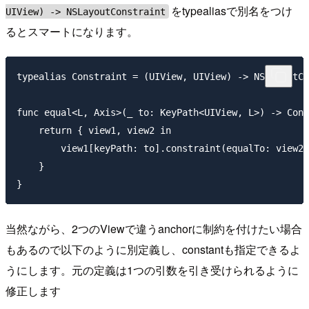
をtypealiasで別名をつけ
UIView) -> NSLayoutConstraint
るとスマートになります。
typealias Constraint = (UIView, UIView) -> NSLayoutCo
func equal<L, Axis>(_ to: KeyPath<UIView, L>) -> Cons
    return { view1, view2 in

        view1[keyPath: to].constraint(equalTo: view2[
    }

当然ながら、2つのViewで違うanchorに制約を付けたい場合
もあるので以下のように別定義し、constantも指定できるよ
うにします。元の定義は1つの引数を引き受けられるように
修正します