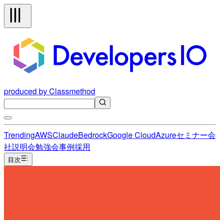
produced by Classmethod
Trending
AWS
Claude
Bedrock
Google Cloud
Azure
セミナー
会
社説明会
勉強会
事例
採用
目次