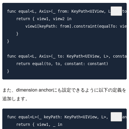
func equal<L, Axis>(_ from: KeyPath<UIView, L>, _ to:
    return { view1, view2 in

        view1[keyPath: from].constraint(equalTo: view
    }

}

func equal<L, Axis>(_ to: KeyPath<UIView, L>, constan
    return equal(to, to, constant: constant)

また、dimension anchorにも設定できるように以下の定義を
追加します。
func equal<L>(_ keyPath: KeyPath<UIView, L>, constant
    return { view1, _ in
