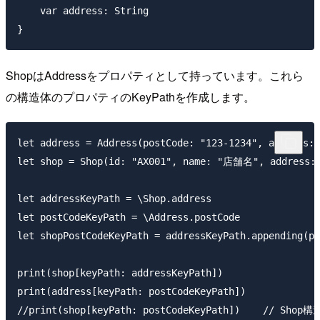
    var address: String

ShopはAddressをプロパティとして持っています。これら
の構造体のプロパティのKeyPathを作成します。
let address = Address(postCode: "123-1234", address:
let shop = Shop(id: "AX001", name: "店舗名", address: 
let addressKeyPath = \Shop.address

let postCodeKeyPath = \Address.postCode

let shopPostCodeKeyPath = addressKeyPath.appending(pa
print(shop[keyPath: addressKeyPath])

print(address[keyPath: postCodeKeyPath])

//print(shop[keyPath: postCodeKeyPath])   