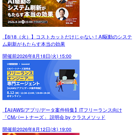
【8/18（火）】コストカットだけじゃない！AI駆動のシステ
ム刷新がもたらす本当の効果
開催前
2026年8月18日(火) 15:00
【AI/AWS/アプリ/データ案件特集】ITフリーランス向け
「CMパートナーズ」 説明会 by クラスメソッド
開催前
2026年8月12日(水) 19:00