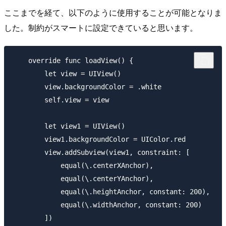
ここまでを経て、以下のように使用することが可能となりま
した。制約がスマートに設定できていると思います。
    override func loadView() {

        let view = UIView()

        view.backgroundColor = .white

        self.view = view

        let view1 = UIView()

        view1.backgroundColor = UIColor.red

        view.addSubview(view1, constraint: [

            equal(\.centerXAnchor),

            equal(\.centerYAnchor),

            equal(\.heightAnchor, constant: 200),

            equal(\.widthAnchor, constant: 200)

        ])
