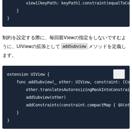
        view1[keyPath: keyPath].constraint(equalToCon
    }

制約を設定する際に、毎回親Viewの指定をしないですむよ
うに、UIViewの拡張として
メソッドを定義し
addSubview
ます。
extension UIView {

    func addSubview(_ other: UIView, constraint: [Con
        other.translatesAutoresizingMaskIntoConstrain
        addSubview(other)

        addConstraints(constraint.compactMap { $0(oth
    }
