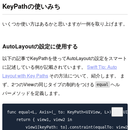
KeyPathの使いみち
いくつか使い方はあるかと思いますが一例を取り上げます。
AutoLayoutの設定に使用する
以下の記事でKeyPathを使ってAutoLayoutの設定をスマート
に記述している例が記載されています。
Swift Tip: Auto
Layout with Key Paths
その方法について、紹介します。 ま
ず、2つのViewの同じタイプの制約をつける
ヘル
equal
パーメソッドを定義します。
func equal<L, Axis>(_ to: KeyPath<UIView, L>) -> (UIV
    return { view1, view2 in

        view1[keyPath: to].constraint(equalTo: view2[