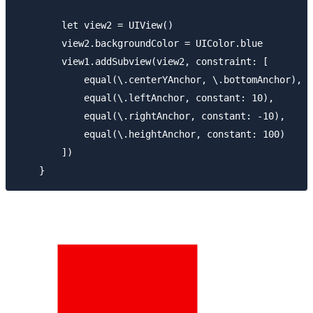
        let view2 = UIView()

        view2.backgroundColor = UIColor.blue

        view1.addSubview(view2, constraint: [

            equal(\.centerYAnchor, \.bottomAnchor),

            equal(\.leftAnchor, constant: 10), 

            equal(\.rightAnchor, constant: -10),

            equal(\.heightAnchor, constant: 100)

        ])
