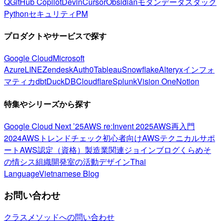
Q
GitHub Copilot
Devin
Cursor
Obsidian
モダンデータスタック
Python
セキュリティ
PM
プロダクトやサービスで探す
Google Cloud
Microsoft
Azure
LINE
Zendesk
Auth0
Tableau
Snowflake
Alteryx
インフォ
マティカ
dbt
DuckDB
Cloudflare
Splunk
Vision One
Notion
特集やシリーズから探す
Google Cloud Next ’25
AWS re:Invent 2025
AWS再入門
2024
AWSトレンドチェック
初心者向け
AWSテクニカルサポ
ート
AWS認定（資格）
製造業関連
ジョインブログ
くらめそ
の情シス
組織開発室の活動
デザイン
Thai
Language
Vietnamese Blog
お問い合わせ
クラスメソッドへの問い合わせ