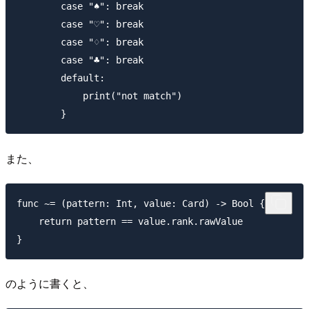
        case "♠": break

        case "♡": break

        case "♢": break

        case "♣": break

        default:

            print("not match")

また、
func ~= (pattern: Int, value: Card) -> Bool {

    return pattern == value.rank.rawValue

のように書くと、