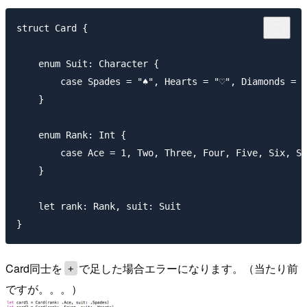
struct Card {

    enum Suit: Character {

        case Spades = "♠", Hearts = "♡", Diamonds = "
    }

    enum Rank: Int {

        case Ace = 1, Two, Three, Four, Five, Six, Se
    }

    let rank: Rank, suit: Suit

Card同士を
で足した場合エラーになります。（当たり前
+
ですが。。。）