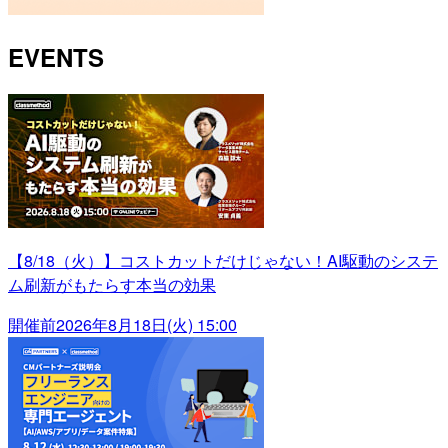
EVENTS
【8/18（火）】コストカットだけじゃない！AI駆動のシステ
ム刷新がもたらす本当の効果
開催前
2026年8月18日(火) 15:00