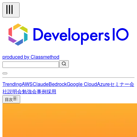
produced by Classmethod
Trending
AWS
Claude
Bedrock
Google Cloud
Azure
セミナー
会
社説明会
勉強会
事例
採用
目次