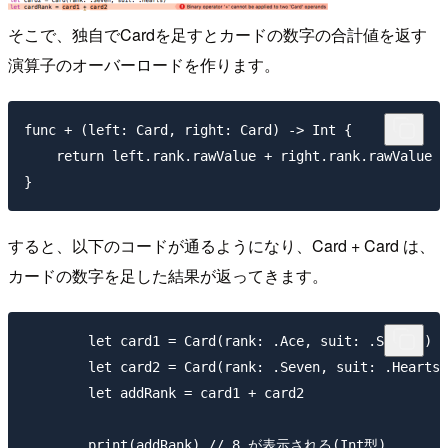
そこで、独自でCardを足すとカードの数字の合計値を返す
演算子のオーバーロードを作ります。
func + (left: Card, right: Card) -> Int {

    return left.rank.rawValue + right.rank.rawValue

すると、以下のコードが通るようになり、Card + Card は、
カードの数字を足した結果が返ってきます。
        let card1 = Card(rank: .Ace, suit: .Spades)

        let card2 = Card(rank: .Seven, suit: .Hearts)

        let addRank = card1 + card2
