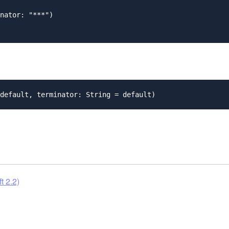
nator: "***")

 2.2)