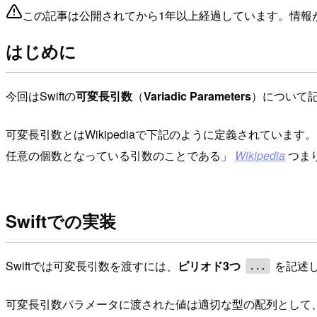
この記事は公開されてから1年以上経過しています。情報
はじめに
今回はSwiftの
可変長引数
（
Variadic Parameters
）について
可変長引数とはWikipediaで下記のように定義されています
任意の個数となっている引数のことである
Wikipedia
つま
Swiftでの実装
Swiftでは可変長引数を渡すには、
ピリオド3つ
を記述
...
可変長引数パラメータに渡された値は適切な型の配列として