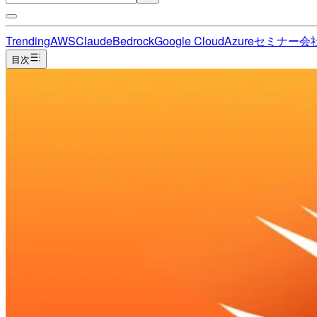
Trending
AWS
Claude
Bedrock
Google Cloud
Azure
セミナー
会
目次