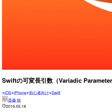
Swiftの可変長引数（Variadic Parame
iOS
iPhone
初心者向け
Swift
斎藤 稔
2016.05.18