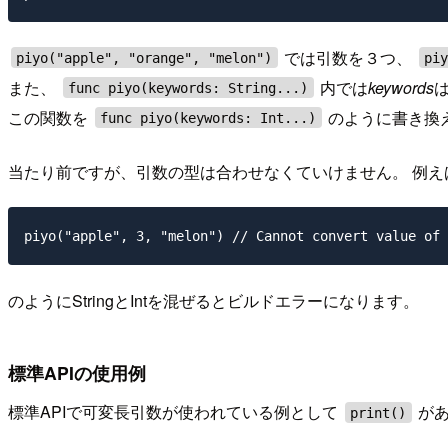
では引数を３つ、
piyo("apple", "orange", "melon")
pi
また、
内では
keywords
func piyo(keywords: String...)
この関数を
のように書き換
func piyo(keywords: Int...)
当たり前ですが、引数の型は合わせなくていけません。 例え
のようにStringとIntを混ぜるとビルドエラーになります。
標準APIの使用例
標準APIで可変長引数が使われている例として
があ
print()