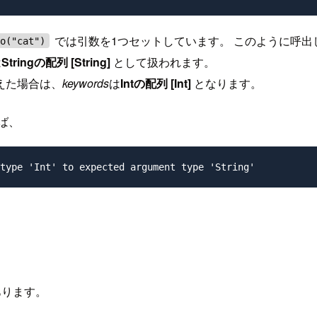
では引数を1つセットしています。 このように呼
yo("cat")
は
Stringの配列 [String]
として扱われます。
えた場合は、
keywords
は
Intの配列 [Int]
となります。
ば、
ります。