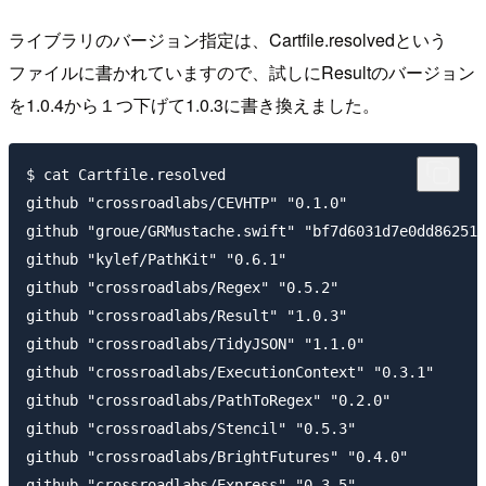
ライブラリのバージョン指定は、Cartfile.resolvedという
ファイルに書かれていますので、試しにResultのバージョン
を1.0.4から１つ下げて1.0.3に書き換えました。
$ cat Cartfile.resolved 

github "crossroadlabs/CEVHTP" "0.1.0"

github "groue/GRMustache.swift" "bf7d6031d7e0dd862519
github "kylef/PathKit" "0.6.1"

github "crossroadlabs/Regex" "0.5.2"

github "crossroadlabs/Result" "1.0.3"

github "crossroadlabs/TidyJSON" "1.1.0"

github "crossroadlabs/ExecutionContext" "0.3.1"

github "crossroadlabs/PathToRegex" "0.2.0"

github "crossroadlabs/Stencil" "0.5.3"

github "crossroadlabs/BrightFutures" "0.4.0"
