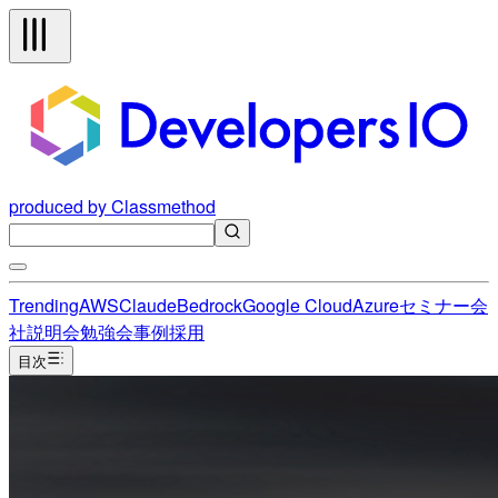
produced by Classmethod
Trending
AWS
Claude
Bedrock
Google Cloud
Azure
セミナー
会
社説明会
勉強会
事例
採用
目次