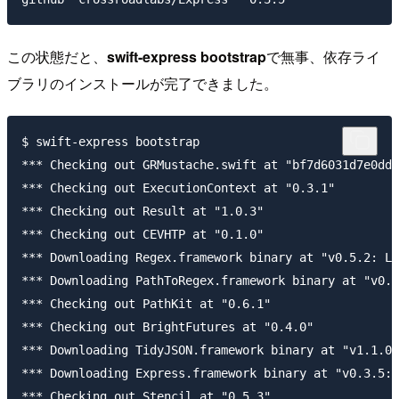
この状態だと、
swift-express bootstrap
で無事、依存ライ
ブラリのインストールが完了できました。
$ swift-express bootstrap

*** Checking out GRMustache.swift at "bf7d6031d7e0dd8
*** Checking out ExecutionContext at "0.3.1"

*** Checking out Result at "1.0.3"

*** Checking out CEVHTP at "0.1.0"

*** Downloading Regex.framework binary at "v0.5.2: Li
*** Downloading PathToRegex.framework binary at "v0.2
*** Checking out PathKit at "0.6.1"

*** Checking out BrightFutures at "0.4.0"

*** Downloading TidyJSON.framework binary at "v1.1.0:
*** Downloading Express.framework binary at "v0.3.5: 
*** Checking out Stencil at "0.5.3"
