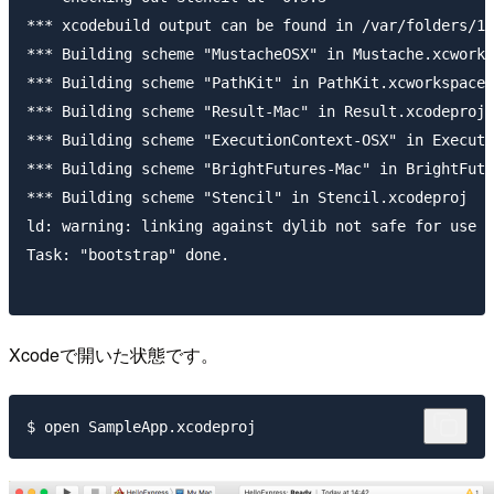
*** xcodebuild output can be found in /var/folders/1h
*** Building scheme "MustacheOSX" in Mustache.xcworks
*** Building scheme "PathKit" in PathKit.xcworkspace

*** Building scheme "Result-Mac" in Result.xcodeproj

*** Building scheme "ExecutionContext-OSX" in Executi
*** Building scheme "BrightFutures-Mac" in BrightFutu
*** Building scheme "Stencil" in Stencil.xcodeproj

ld: warning: linking against dylib not safe for use i
Task: "bootstrap" done.

Xcodeで開いた状態です。