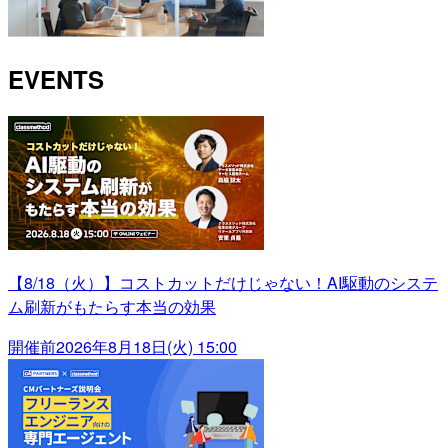
EVENTS
【8/18（火）】コストカットだけじゃない！AI駆動のシステ
ム刷新がもたらす本当の効果
開催前
2026年8月18日(火) 15:00