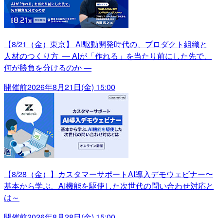
【8/21（金）東京】 AI駆動開発時代の、プロダクト組織と
人材のつくり方 ― AIが「作れる」を当たり前にした先で、
何が勝負を分けるのか ―
開催前
2026年8月21日(金) 15:00
【8/28（金）】カスタマーサポートAI導入デモウェビナー〜
基本から学ぶ、AI機能を駆使した次世代の問い合わせ対応と
は～
開催前
2026年8月28日(金) 15:00