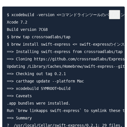
$ xcodebuild -version <=コマンドラインツールのバージョン確
Xcode 7.2

Build version 7C68

$ brew tap crossroadlabs/tap 

$ brew install swift-express <= swift-expressのインス
==> Installing swift-express from crossroadlabs/tap

==> Cloning https://github.com/crossroadlabs/ExpressC
Updating /Library/Caches/Homebrew/swift-express--git

==> Checking out tag 0.2.1

==> carthage update --platform Mac

==> xcodebuild SYMROOT=build

==> Caveats

.app bundles were installed.

Run `brew linkapps swift-express` to symlink these to
==> Summary
