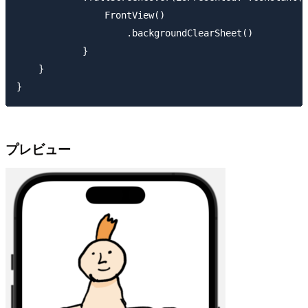
                FrontView()

                    .backgroundClearSheet()

            }

    }

プレビュー