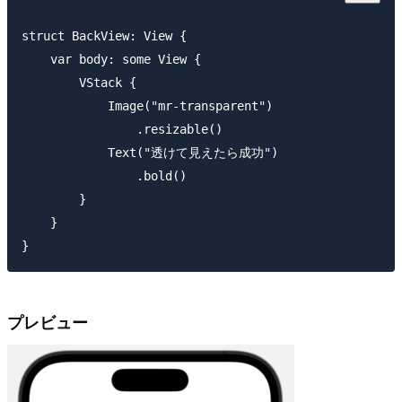
struct BackView: View {

    var body: some View {

        VStack {

            Image("mr-transparent")

                .resizable()

            Text("透けて見えたら成功")

                .bold()

        }

    }

プレビュー