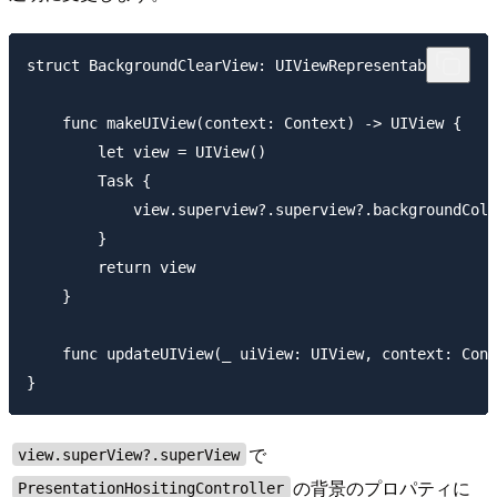
struct BackgroundClearView: UIViewRepresentable {

    func makeUIView(context: Context) -> UIView {

        let view = UIView()

        Task {

            view.superview?.superview?.backgroundColo
        }

        return view

    }

    func updateUIView(_ uiView: UIView, context: Cont
で
view.superView?.superView
の背景のプロパティに
PresentationHositingController