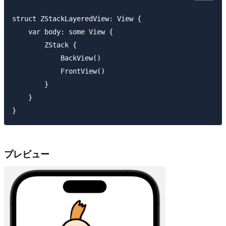
struct ZStackLayeredView: View {

    var body: some View {

        ZStack {

            BackView()

            FrontView()

        }

    }

プレビュー