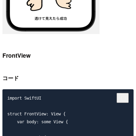
FrontView
コード
import SwiftUI

struct FrontView: View {

    var body: some View {
