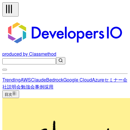
produced by Classmethod
Trending
AWS
Claude
Bedrock
Google Cloud
Azure
セミナー
会
社説明会
勉強会
事例
採用
目次