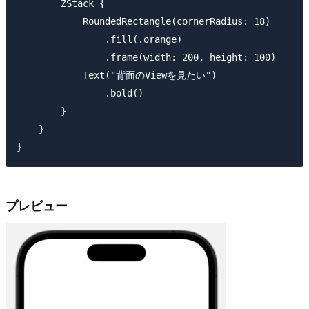
        ZStack {

            RoundedRectangle(cornerRadius: 18)

                .fill(.orange)

                .frame(width: 200, height: 100)

            Text("背面のViewを見たい")

                .bold()

        }

    }

プレビュー