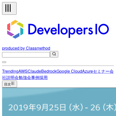
produced by Classmethod
Trending
AWS
Claude
Bedrock
Google Cloud
Azure
セミナー
会
社説明会
勉強会
事例
採用
目次