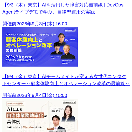
【9/3（木）東京】AIを活用した障害対応最前線 | DevOps
Agentライブデモで学ぶ、自律型運用の実践
開催前
2026年9月3日(木) 16:00
【9/4（金）東京】AIチームメイトが変える次世代コンタク
トセンター～顧客体験向上とオペレーション改革の最前線～
開催前
2026年9月4日(金) 15:00