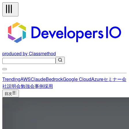
produced by Classmethod
Trending
AWS
Claude
Bedrock
Google Cloud
Azure
セミナー
会
社説明会
勉強会
事例
採用
目次