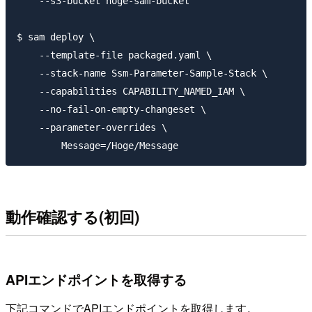
    --s3-bucket hoge-sam-bucket

$ sam deploy \

    --template-file packaged.yaml \

    --stack-name Ssm-Parameter-Sample-Stack \

    --capabilities CAPABILITY_NAMED_IAM \

    --no-fail-on-empty-changeset \

    --parameter-overrides \

動作確認する(初回)
APIエンドポイントを取得する
下記コマンドでAPIエンドポイントを取得します。