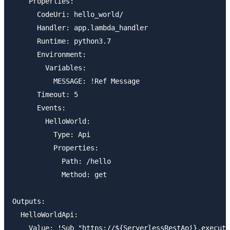
    Properties:

      CodeUri: hello_world/

      Handler: app.lambda_handler

      Runtime: python3.7

      Environment:

        Variables:

          MESSAGE: !Ref Message

      Timeout: 5

      Events:

        HelloWorld:

          Type: Api

          Properties:

            Path: /hello

            Method: get

Outputs:

  HelloWorldApi:
