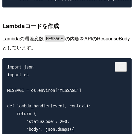
Lambdaコードを作成
Lambdaの環境変数
の内容をAPIのResponseBody
MESSAGE
としています。
import json

import os

MESSAGE = os.environ['MESSAGE']

def lambda_handler(event, context):

    return {

        'statusCode': 200,

        'body': json.dumps({
