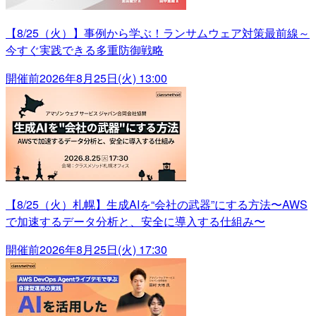
【8/25（火）】事例から学ぶ！ランサムウェア対策最前線～
今すぐ実践できる多重防御戦略
開催前
2026年8月25日(火) 13:00
【8/25（火）札幌】生成AIを“会社の武器”にする方法〜AWS
で加速するデータ分析と、安全に導入する仕組み〜
開催前
2026年8月25日(火) 17:30