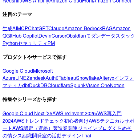
Redshift
AWS Amplify
Amazon CloudFront
Amazon Connect
注目のテーマ
生成AI
MCP
ChatGPT
Claude
Amazon Bedrock
RAG
Amazon
Q
GitHub Copilot
Devin
Cursor
Obsidian
モダンデータスタック
Python
セキュリティ
PM
プロダクトやサービスで探す
Google Cloud
Microsoft
Azure
LINE
Zendesk
Auth0
Tableau
Snowflake
Alteryx
インフォ
マティカ
dbt
DuckDB
Cloudflare
Splunk
Vision One
Notion
特集やシリーズから探す
Google Cloud Next ’25
AWS re:Invent 2025
AWS再入門
2024
AWSトレンドチェック
初心者向け
AWSテクニカルサポ
ート
AWS認定（資格）
製造業関連
ジョインブログ
くらめそ
の情シス
組織開発室の活動
デザイン
Thai