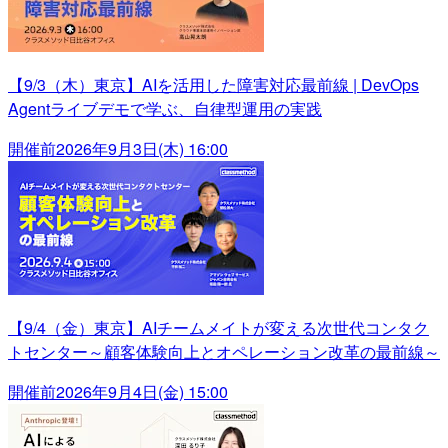
【9/3（木）東京】AIを活用した障害対応最前線 | DevOps
Agentライブデモで学ぶ、自律型運用の実践
開催前
2026年9月3日(木) 16:00
【9/4（金）東京】AIチームメイトが変える次世代コンタク
トセンター～顧客体験向上とオペレーション改革の最前線～
開催前
2026年9月4日(金) 15:00