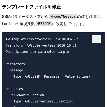
テンプレートファイルを修正
SSMパラメータストアから
の値を取得し、
/Hoge/Message
Lambdaの環境変数
に設定しています。
MESSAGE
AWSTemplateFormatVersion: '2010-09-09'

Transform: AWS::Serverless-2016-10-31

Description: ssm-parameter-sample

Parameters:

  Message:

    Type: AWS::SSM::Parameter::Value<String>

Resources:

  HelloWorldFunction:

    Type: AWS::Serverless::Function
