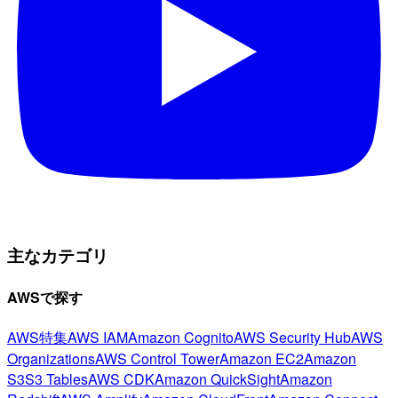
主なカテゴリ
AWSで探す
AWS特集
AWS IAM
Amazon Cognito
AWS Security Hub
AWS
Organizations
AWS Control Tower
Amazon EC2
Amazon
S3
S3 Tables
AWS CDK
Amazon QuickSight
Amazon