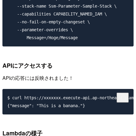
    --stack-name Ssm-Parameter-Sample-Stack \

    --capabilities CAPABILITY_NAMED_IAM \

    --no-fail-on-empty-changeset \

    --parameter-overrides \

APIにアクセスする
APIの応答には反映されました！
$ curl https://xxxxxxx.execute-api.ap-northeast-1.ama
Lambdaの様子