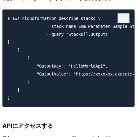
$ aws cloudformation describe-stacks \

		--stack-name Ssm-Parameter-Sample-Stack \

		--query 'Stacks[].Outputs'

[

    [

        {

            "OutputKey": "HelloWorldApi",

            "OutputValue": "https://xxxxxxx.execute-a
        }

    ]

APIにアクセスする