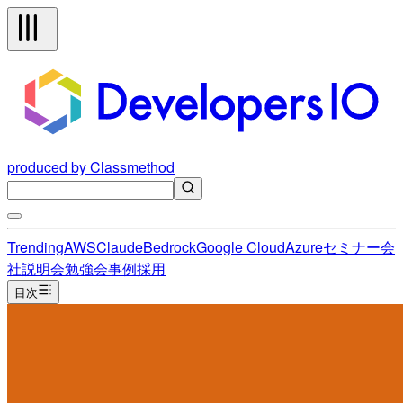
produced by Classmethod
Trending
AWS
Claude
Bedrock
Google Cloud
Azure
セミナー
会
社説明会
勉強会
事例
採用
目次