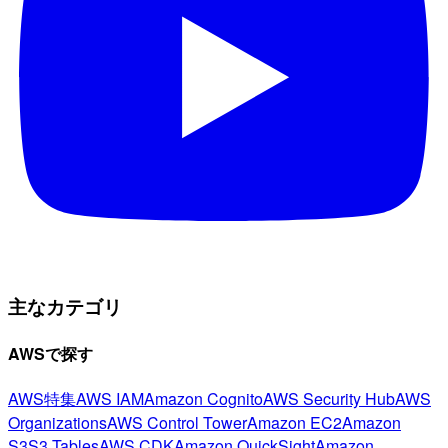
主なカテゴリ
AWSで探す
AWS特集
AWS IAM
Amazon Cognito
AWS Security Hub
AWS
Organizations
AWS Control Tower
Amazon EC2
Amazon
S3
S3 Tables
AWS CDK
Amazon QuickSight
Amazon