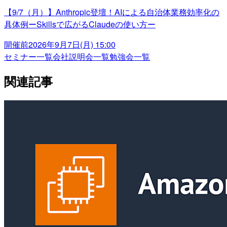
【9/7（月）】Anthropic登壇！AIによる自治体業務効率化の
具体例ーSkillsで広がるClaudeの使い方ー
開催前
2026年9月7日(月) 15:00
セミナー一覧
会社説明会一覧
勉強会一覧
関連記事