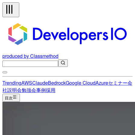
produced by Classmethod
Trending
AWS
Claude
Bedrock
Google Cloud
Azure
セミナー
会
社説明会
勉強会
事例
採用
目次