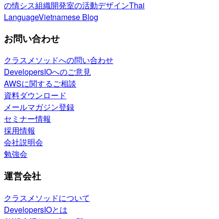
の情シス
組織開発室の活動
デザイン
Thai
Language
Vietnamese Blog
お問い合わせ
クラスメソッドへの問い合わせ
DevelopersIOへのご意見
AWSに関するご相談
資料ダウンロード
メールマガジン登録
セミナー情報
採用情報
会社説明会
勉強会
運営会社
クラスメソッドについて
DevelopersIOとは