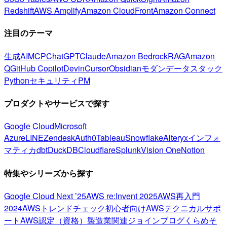
Redshift
AWS Amplify
Amazon CloudFront
Amazon Connect
注目のテーマ
生成AI
MCP
ChatGPT
Claude
Amazon Bedrock
RAG
Amazon
Q
GitHub Copilot
Devin
Cursor
Obsidian
モダンデータスタック
Python
セキュリティ
PM
プロダクトやサービスで探す
Google Cloud
Microsoft
Azure
LINE
Zendesk
Auth0
Tableau
Snowflake
Alteryx
インフォ
マティカ
dbt
DuckDB
Cloudflare
Splunk
Vision One
Notion
特集やシリーズから探す
Google Cloud Next ’25
AWS re:Invent 2025
AWS再入門
2024
AWSトレンドチェック
初心者向け
AWSテクニカルサポ
ート
AWS認定（資格）
製造業関連
ジョインブログ
くらめそ