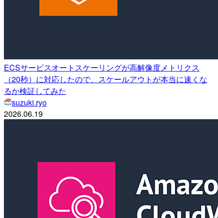
ECSサービスオートスケーリングが高解像度メトリクス
（20秒）に対応したので、スケールアウトが本当に速くな
るか検証してみた
suzuki.ryo
2026.06.19