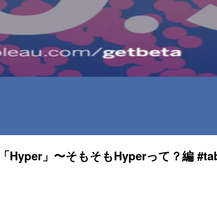
Hyper」〜そもそもHyperって？編 #tab