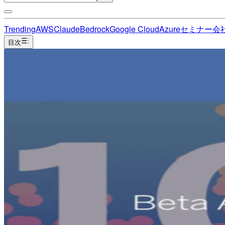
Trending
AWS
Claude
Bedrock
Google Cloud
Azure
セミナー
会
目次