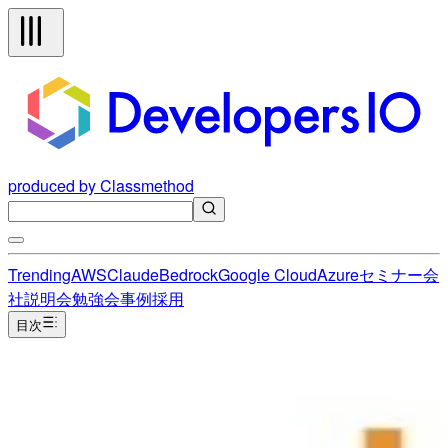
produced by Classmethod
Trending
AWS
Claude
Bedrock
Google Cloud
Azure
セミナー
会
社説明会
勉強会
事例
採用
目次