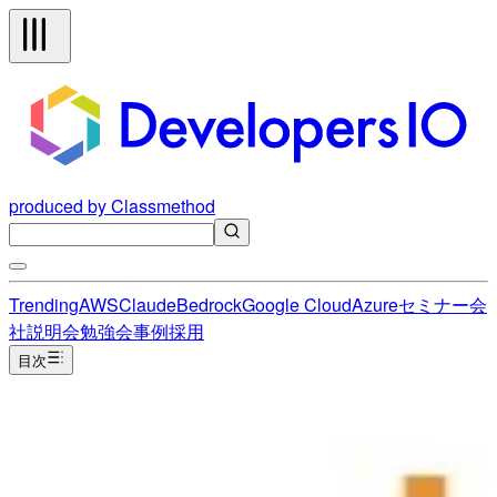
produced by Classmethod
Trending
AWS
Claude
Bedrock
Google Cloud
Azure
セミナー
会
社説明会
勉強会
事例
採用
目次