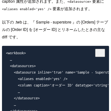
caption 属性が追加されます。また、
要素に
<datasource>
要素が追加されます。
<aliases enabled='yes' />
以下の .twb は、『 Sample - superstore 』の [Orders] テーブ
ルの [Order ID] を [オーダー ID] とリネームしたときの主な
diff です。
<workbook>

  …

  <datasources>

    <datasource inline='true' name='Sample - Supersto
      <aliases enabled='yes' />

      <column caption='オーダー ID' datatype='string' n
      …

    </datasource>

    …
