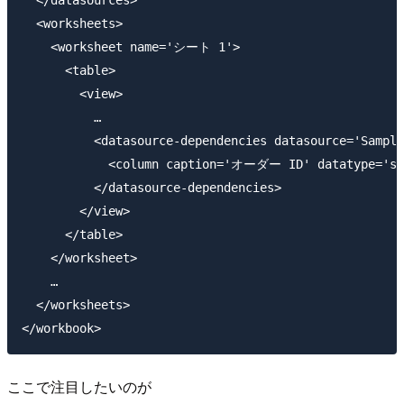
  </datasources>

  <worksheets>

    <worksheet name='シート 1'>

      <table>

        <view>

          …

          <datasource-dependencies datasource='Sample
            <column caption='オーダー ID' datatype='stri
          </datasource-dependencies>

        </view>

      </table>

    </worksheet>

    …

  </worksheets>

ここで注目したいのが