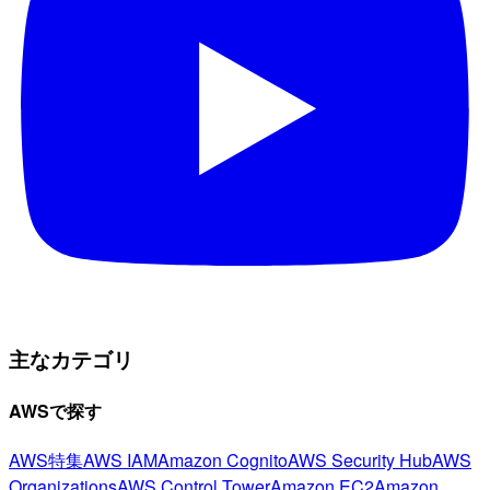
主なカテゴリ
AWSで探す
AWS特集
AWS IAM
Amazon Cognito
AWS Security Hub
AWS
Organizations
AWS Control Tower
Amazon EC2
Amazon