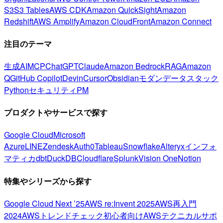
S3
S3 Tables
AWS CDK
Amazon QuickSight
Amazon
Redshift
AWS Amplify
Amazon CloudFront
Amazon Connect
注目のテーマ
生成AI
MCP
ChatGPT
Claude
Amazon Bedrock
RAG
Amazon
Q
GitHub Copilot
Devin
Cursor
Obsidian
モダンデータスタック
Python
セキュリティ
PM
プロダクトやサービスで探す
Google Cloud
Microsoft
Azure
LINE
Zendesk
Auth0
Tableau
Snowflake
Alteryx
インフォ
マティカ
dbt
DuckDB
Cloudflare
Splunk
Vision One
Notion
特集やシリーズから探す
Google Cloud Next ’25
AWS re:Invent 2025
AWS再入門
2024
AWSトレンドチェック
初心者向け
AWSテクニカルサポ