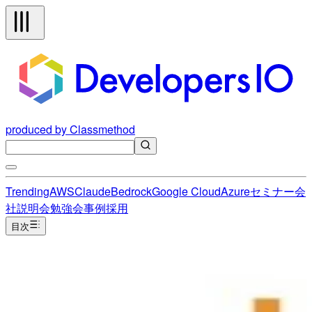
produced by Classmethod
Trending
AWS
Claude
Bedrock
Google Cloud
Azure
セミナー
会
社説明会
勉強会
事例
採用
目次