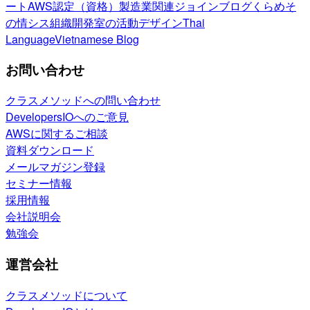
ート
AWS認定（資格）
製造業関連
ジョインブログ
くらめそ
の情シス
組織開発室の活動
デザイン
Thai
Language
Vietnamese Blog
お問い合わせ
クラスメソッドへの問い合わせ
DevelopersIOへのご意見
AWSに関するご相談
資料ダウンロード
メールマガジン登録
セミナー情報
採用情報
会社説明会
勉強会
運営会社
クラスメソッドについて