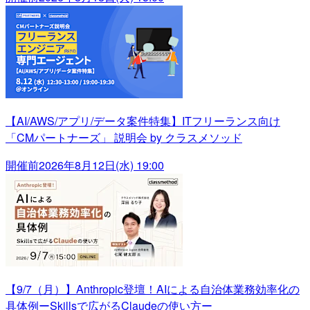
【AI/AWS/アプリ/データ案件特集】ITフリーランス向け
「CMパートナーズ」 説明会 by クラスメソッド
開催前
2026年8月12日(水) 19:00
【9/7（月）】Anthropic登壇！AIによる自治体業務効率化の
具体例ーSkillsで広がるClaudeの使い方ー