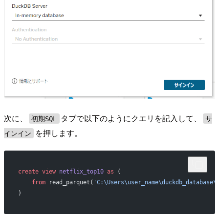
次に、
タブで以下のようにクエリを記入して、
初期SQL
サ
を押します。
インイン
create
 view
 netflix_top10
 as
 (
    from
 read_parquet(
'C:\Users\user_name\duckdb_database\
)