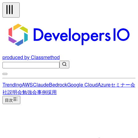
produced by Classmethod
Trending
AWS
Claude
Bedrock
Google Cloud
Azure
セミナー
会
社説明会
勉強会
事例
採用
目次