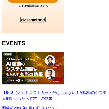
EVENTS
【8/18（火）】コストカットだけじゃない！AI駆動のシステ
ム刷新がもたらす本当の効果
開催前
2026年8月18日(火) 15:00