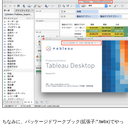
ちなみに、パッケージドワークブック(拡張子:*.twbx)でやっ