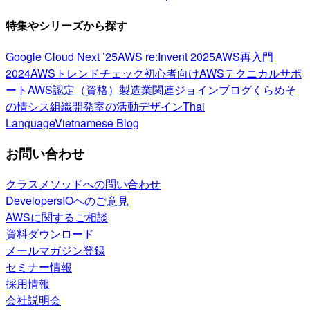
特集やシリーズから探す
Google Cloud Next ’25
AWS re:Invent 2025
AWS再入門
2024
AWSトレンドチェック
初心者向け
AWSテクニカルサポ
ート
AWS認定（資格）
製造業関連
ジョインブログ
くらめそ
の情シス
組織開発室の活動
デザイン
Thai
Language
Vietnamese Blog
お問い合わせ
クラスメソッドへの問い合わせ
DevelopersIOへのご意見
AWSに関するご相談
資料ダウンロード
メールマガジン登録
セミナー情報
採用情報
会社説明会