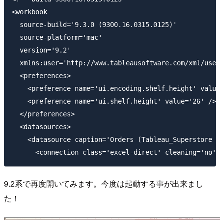
<workbook

  source-build='9.3.0 (9300.16.0315.0125)'

  source-platform='mac'

  version='9.2'

  xmlns:user='http://www.tableausoftware.com/xml/user
  <preferences>

    <preference name='ui.encoding.shelf.height' value
    <preference name='ui.shelf.height' value='26' />

  </preferences>

  <datasources>

    <datasource caption='Orders (Tableau_Superstore S
9.2系で再度開いてみます。今度は起動する事が出来まし
た！