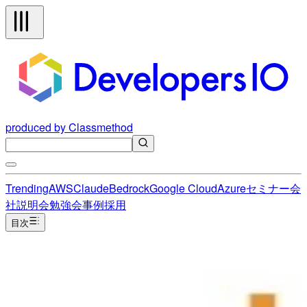
produced by Classmethod
Trending
AWS
Claude
Bedrock
Google Cloud
Azure
セミナー
会
社説明会
勉強会
事例
採用
目次