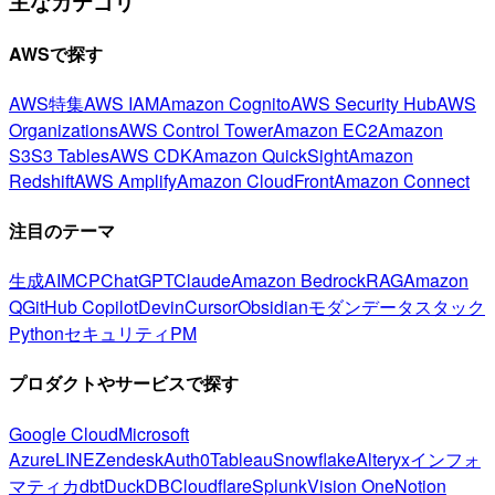
主なカテゴリ
AWSで探す
AWS特集
AWS IAM
Amazon Cognito
AWS Security Hub
AWS
Organizations
AWS Control Tower
Amazon EC2
Amazon
S3
S3 Tables
AWS CDK
Amazon QuickSight
Amazon
Redshift
AWS Amplify
Amazon CloudFront
Amazon Connect
注目のテーマ
生成AI
MCP
ChatGPT
Claude
Amazon Bedrock
RAG
Amazon
Q
GitHub Copilot
Devin
Cursor
Obsidian
モダンデータスタック
Python
セキュリティ
PM
プロダクトやサービスで探す
Google Cloud
Microsoft
Azure
LINE
Zendesk
Auth0
Tableau
Snowflake
Alteryx
インフォ
マティカ
dbt
DuckDB
Cloudflare
Splunk
Vision One
Notion