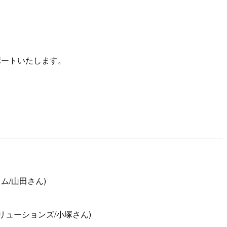
ポートいたします。
ム/山田さん)
クノソリューションズ/小塚さん)