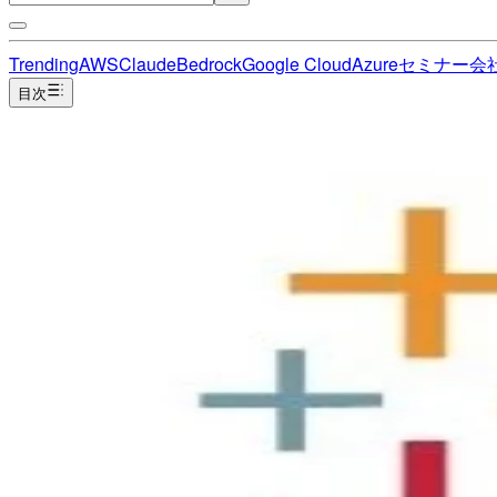
Trending
AWS
Claude
Bedrock
Google Cloud
Azure
セミナー
会
目次