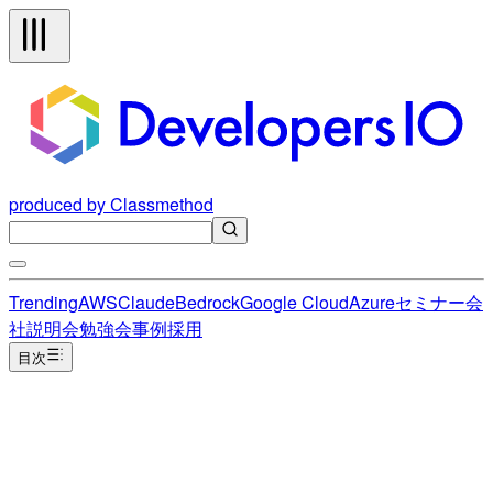
produced by Classmethod
Trending
AWS
Claude
Bedrock
Google Cloud
Azure
セミナー
会
社説明会
勉強会
事例
採用
目次