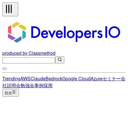
produced by Classmethod
Trending
AWS
Claude
Bedrock
Google Cloud
Azure
セミナー
会
社説明会
勉強会
事例
採用
目次