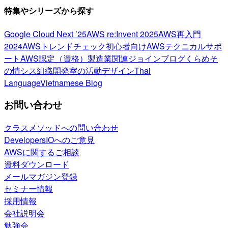
特集やシリーズから探す
Google Cloud Next ’25
AWS re:Invent 2025
AWS再入門
2024
AWSトレンドチェック
初心者向け
AWSテクニカルサポ
ート
AWS認定（資格）
製造業関連
ジョインブログ
くらめそ
の情シス
組織開発室の活動
デザイン
Thai
Language
Vietnamese Blog
お問い合わせ
クラスメソッドへの問い合わせ
DevelopersIOへのご意見
AWSに関するご相談
資料ダウンロード
メールマガジン登録
セミナー情報
採用情報
会社説明会
勉強会