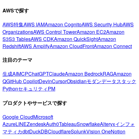
AWSで探す
AWS特集
AWS IAM
Amazon Cognito
AWS Security Hub
AWS
Organizations
AWS Control Tower
Amazon EC2
Amazon
S3
S3 Tables
AWS CDK
Amazon QuickSight
Amazon
Redshift
AWS Amplify
Amazon CloudFront
Amazon Connect
注目のテーマ
生成AI
MCP
ChatGPT
Claude
Amazon Bedrock
RAG
Amazon
Q
GitHub Copilot
Devin
Cursor
Obsidian
モダンデータスタック
Python
セキュリティ
PM
プロダクトやサービスで探す
Google Cloud
Microsoft
Azure
LINE
Zendesk
Auth0
Tableau
Snowflake
Alteryx
インフォ
マティカ
dbt
DuckDB
Cloudflare
Splunk
Vision One
Notion