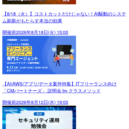
【8/18（火）】コストカットだけじゃない！AI駆動のシステ
ム刷新がもたらす本当の効果
開催前
2026年8月18日(火) 15:00
【AI/AWS/アプリ/データ案件特集】ITフリーランス向け
「CMパートナーズ」 説明会 by クラスメソッド
開催前
2026年8月12日(水) 19:00