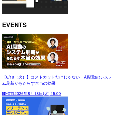
EVENTS
【8/18（火）】コストカットだけじゃない！AI駆動のシステ
ム刷新がもたらす本当の効果
開催前
2026年8月18日(火) 15:00