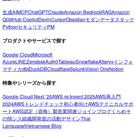
生成AI
MCP
ChatGPT
Claude
Amazon Bedrock
RAG
Amazon
Q
GitHub Copilot
Devin
Cursor
Obsidian
モダンデータスタック
Python
セキュリティ
PM
プロダクトやサービスで探す
Google Cloud
Microsoft
Azure
LINE
Zendesk
Auth0
Tableau
Snowflake
Alteryx
インフォ
マティカ
dbt
DuckDB
Cloudflare
Splunk
Vision One
Notion
特集やシリーズから探す
Google Cloud Next ’25
AWS re:Invent 2025
AWS再入門
2024
AWSトレンドチェック
初心者向け
AWSテクニカルサポ
ート
AWS認定（資格）
製造業関連
ジョインブログ
くらめそ
の情シス
組織開発室の活動
デザイン
Thai
Language
Vietnamese Blog