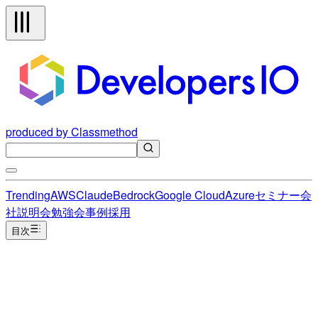
produced by Classmethod
Trending
AWS
Claude
Bedrock
Google Cloud
Azure
セミナー
会
社説明会
勉強会
事例
採用
目次