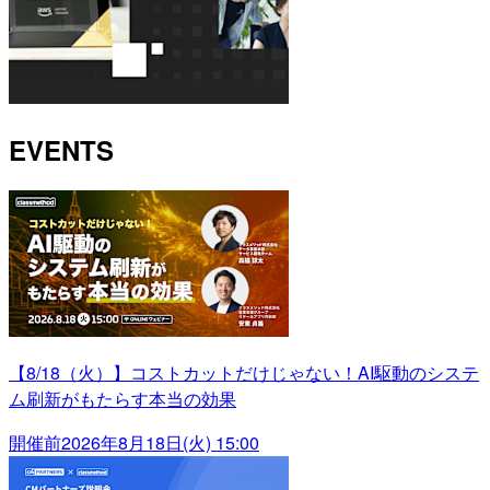
EVENTS
【8/18（火）】コストカットだけじゃない！AI駆動のシステ
ム刷新がもたらす本当の効果
開催前
2026年8月18日(火) 15:00