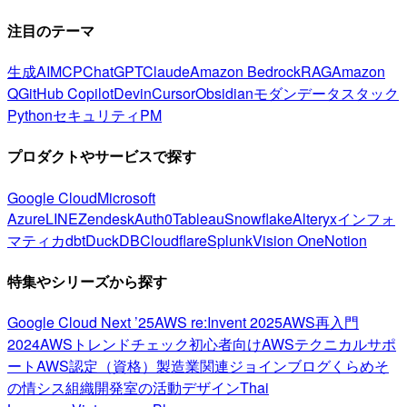
注目のテーマ
生成AI
MCP
ChatGPT
Claude
Amazon Bedrock
RAG
Amazon
Q
GitHub Copilot
Devin
Cursor
Obsidian
モダンデータスタック
Python
セキュリティ
PM
プロダクトやサービスで探す
Google Cloud
Microsoft
Azure
LINE
Zendesk
Auth0
Tableau
Snowflake
Alteryx
インフォ
マティカ
dbt
DuckDB
Cloudflare
Splunk
Vision One
Notion
特集やシリーズから探す
Google Cloud Next ’25
AWS re:Invent 2025
AWS再入門
2024
AWSトレンドチェック
初心者向け
AWSテクニカルサポ
ート
AWS認定（資格）
製造業関連
ジョインブログ
くらめそ
の情シス
組織開発室の活動
デザイン
Thai