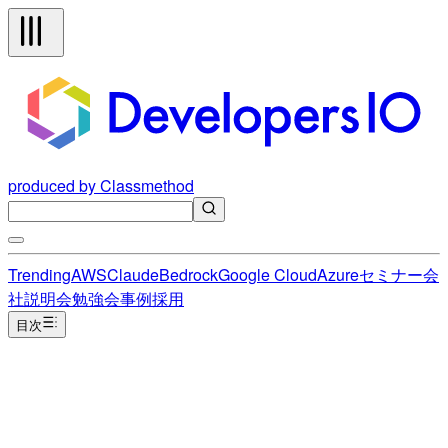
produced by Classmethod
Trending
AWS
Claude
Bedrock
Google Cloud
Azure
セミナー
会
社説明会
勉強会
事例
採用
目次