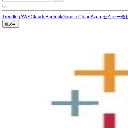
Trending
AWS
Claude
Bedrock
Google Cloud
Azure
セミナー
会
目次