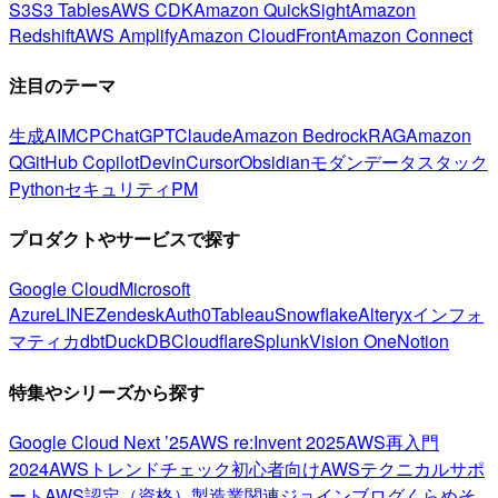
S3
S3 Tables
AWS CDK
Amazon QuickSight
Amazon
Redshift
AWS Amplify
Amazon CloudFront
Amazon Connect
注目のテーマ
生成AI
MCP
ChatGPT
Claude
Amazon Bedrock
RAG
Amazon
Q
GitHub Copilot
Devin
Cursor
Obsidian
モダンデータスタック
Python
セキュリティ
PM
プロダクトやサービスで探す
Google Cloud
Microsoft
Azure
LINE
Zendesk
Auth0
Tableau
Snowflake
Alteryx
インフォ
マティカ
dbt
DuckDB
Cloudflare
Splunk
Vision One
Notion
特集やシリーズから探す
Google Cloud Next ’25
AWS re:Invent 2025
AWS再入門
2024
AWSトレンドチェック
初心者向け
AWSテクニカルサポ
ート
AWS認定（資格）
製造業関連
ジョインブログ
くらめそ