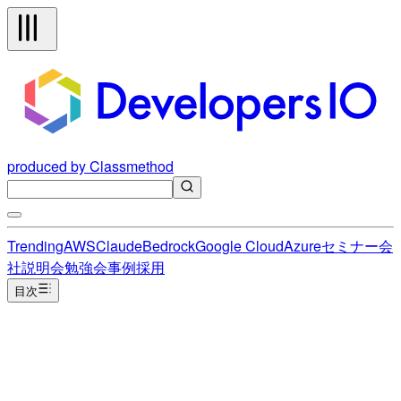
produced by Classmethod
Trending
AWS
Claude
Bedrock
Google Cloud
Azure
セミナー
会
社説明会
勉強会
事例
採用
目次