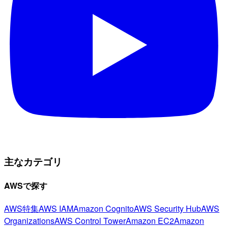
主なカテゴリ
AWSで探す
AWS特集
AWS IAM
Amazon Cognito
AWS Security Hub
AWS
Organizations
AWS Control Tower
Amazon EC2
Amazon