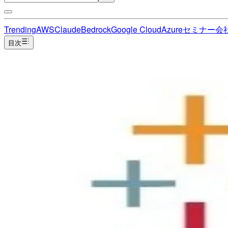
Trending
AWS
Claude
Bedrock
Google Cloud
Azure
セミナー
会
目次