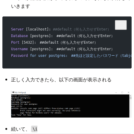
いきます
Server
 [localhost]: 
##default（何も入力せずEnter）
Database
 [postgres]:　##default（何も入力せずEnter）
Port
 [5432]:　##default（何も入力せずEnter）
Username
 [postgres]:　##default（何も入力せずEnter）
Password
 for
 user
 postgres:　##先ほど設定したパスワード（tabjol
正しく入力できたら、以下の画面が表示される
続いて、
\i