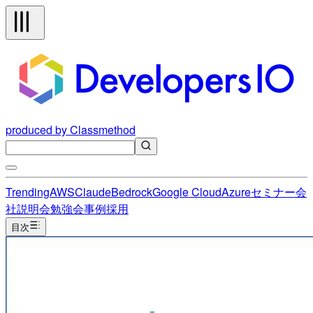
produced by Classmethod
Trending
AWS
Claude
Bedrock
Google Cloud
Azure
セミナー
会
社説明会
勉強会
事例
採用
目次