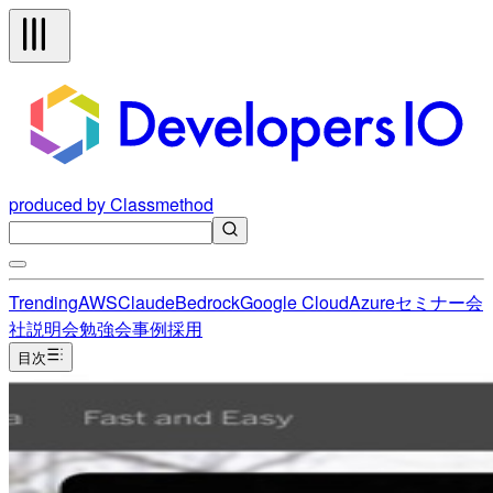
produced by Classmethod
Trending
AWS
Claude
Bedrock
Google Cloud
Azure
セミナー
会
社説明会
勉強会
事例
採用
目次