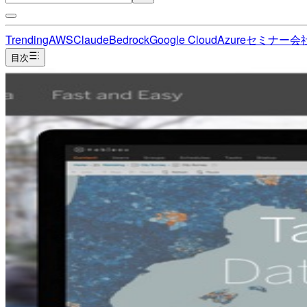
Trending
AWS
Claude
Bedrock
Google Cloud
Azure
セミナー
会
目次