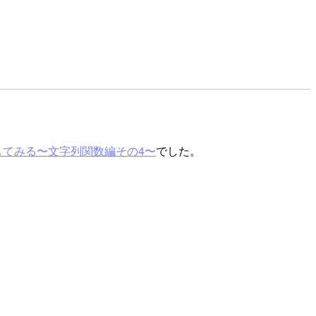
試してみる〜文字列関数編その4〜
でした。