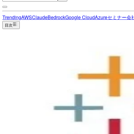
Trending
AWS
Claude
Bedrock
Google Cloud
Azure
セミナー
会
目次