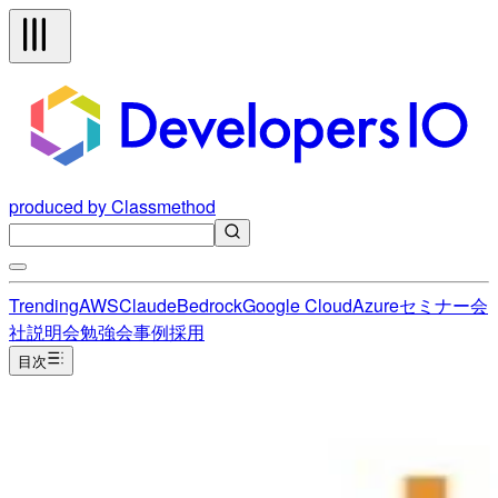
produced by Classmethod
Trending
AWS
Claude
Bedrock
Google Cloud
Azure
セミナー
会
社説明会
勉強会
事例
採用
目次