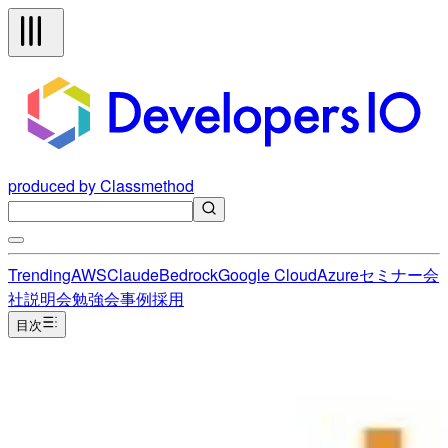
produced by Classmethod
Trending
AWS
Claude
Bedrock
Google Cloud
Azure
セミナー
会
社説明会
勉強会
事例
採用
目次