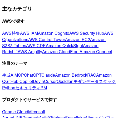
主なカテゴリ
AWSで探す
AWS特集
AWS IAM
Amazon Cognito
AWS Security Hub
AWS
Organizations
AWS Control Tower
Amazon EC2
Amazon
S3
S3 Tables
AWS CDK
Amazon QuickSight
Amazon
Redshift
AWS Amplify
Amazon CloudFront
Amazon Connect
注目のテーマ
生成AI
MCP
ChatGPT
Claude
Amazon Bedrock
RAG
Amazon
Q
GitHub Copilot
Devin
Cursor
Obsidian
モダンデータスタック
Python
セキュリティ
PM
プロダクトやサービスで探す
Google Cloud
Microsoft
Azure
LINE
Zendesk
Auth0
Tableau
Snowflake
Alteryx
インフォ