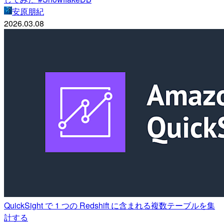
安原朋紀
2026.03.08
QuickSight で 1 つの Redshift に含まれる複数テーブルを集
計する